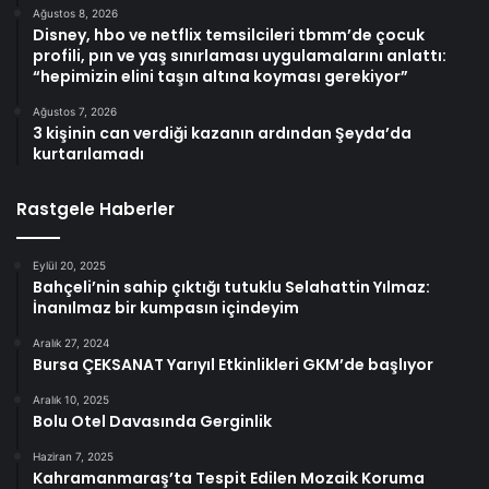
Ağustos 8, 2026
Disney, hbo ve netflix temsilcileri tbmm’de çocuk
profili, pın ve yaş sınırlaması uygulamalarını anlattı:
“hepimizin elini taşın altına koyması gerekiyor”
Ağustos 7, 2026
3 kişinin can verdiği kazanın ardından Şeyda’da
kurtarılamadı
Rastgele Haberler
Eylül 20, 2025
Bahçeli’nin sahip çıktığı tutuklu Selahattin Yılmaz:
İnanılmaz bir kumpasın içindeyim
Aralık 27, 2024
Bursa ÇEKSANAT Yarıyıl Etkinlikleri GKM’de başlıyor
Aralık 10, 2025
Bolu Otel Davasında Gerginlik
Haziran 7, 2025
Kahramanmaraş’ta Tespit Edilen Mozaik Koruma