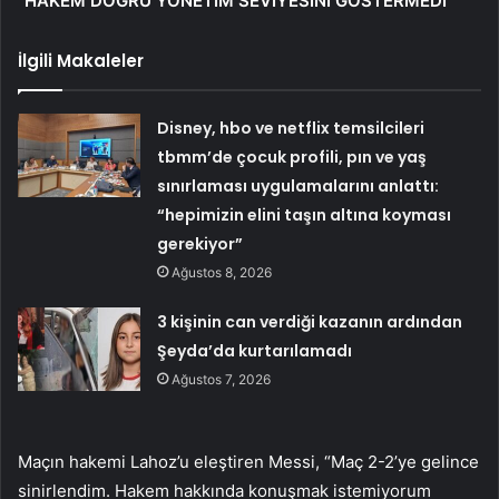
“HAKEM DOĞRU YÖNETİM SEVİYESİNİ GÖSTERMEDİ”
İlgili Makaleler
Disney, hbo ve netflix temsilcileri
tbmm’de çocuk profili, pın ve yaş
sınırlaması uygulamalarını anlattı:
“hepimizin elini taşın altına koyması
gerekiyor”
Ağustos 8, 2026
3 kişinin can verdiği kazanın ardından
Şeyda’da kurtarılamadı
Ağustos 7, 2026
Maçın hakemi Lahoz’u eleştiren Messi, “Maç 2-2’ye gelince
sinirlendim. Hakem hakkında konuşmak istemiyorum