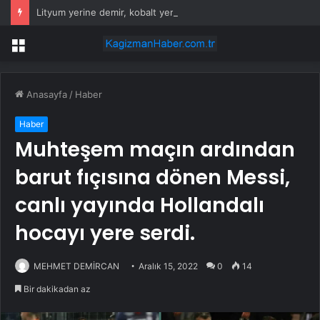
Lityum yerine demir, kobalt yerine hava: 100 saatlik batarya geliyor
Menü
Anasayfa
/
Haber
Haber
Muhteşem maçın ardından
barut fıçısına dönen Messi,
canlı yayında Hollandalı
hocayı yere serdi.
MEHMET DEMİRCAN
Aralık 15, 2022
0
14
Bir dakikadan az