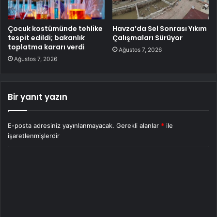
Çocuk kostümünde tehlike
Havza’da Sel Sonrası Yıkım
tespit edildi; bakanlık
Çalışmaları Sürüyor
toplatma kararı verdi
Ağustos 7, 2026
Ağustos 7, 2026
Bir yanıt yazın
E-posta adresiniz yayınlanmayacak.
Gerekli alanlar
*
ile
işaretlenmişlerdir
Y
o
r
u
m