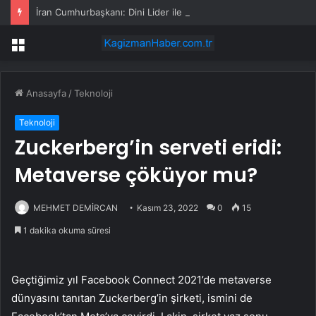
İran Cumhurbaşkanı: Dini Lider ile iletişim “çok zor”
Menü
Anasayfa
/
Teknoloji
Teknoloji
Zuckerberg’in serveti eridi:
Metaverse çöküyor mu?
MEHMET DEMİRCAN
Kasım 23, 2022
0
15
1 dakika okuma süresi
Geçtiğimiz yıl Facebook Connect 2021’de metaverse
dünyasını tanıtan Zuckerberg’in şirketi, ismini de