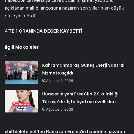
Facebook’tan Meta’ya çevirdi. Lakin, şirket yaz sonu
açıklanan mali bilançosuna nazaran son yılların en düşük
düzeyini gördü.
4’TE 1 ORANINDA DEĞER KAYBETTİ
İlgili Makaleler
Kahramanmaraş Güneş Enerji Santrali
hizmete açıldı
Ağustos 6, 2026
Huawei’in yeni FreeClip 2 S kulaklığı
Türkiye’de: İşte fiyatı ve özellikleri
Ağustos 5, 2026
shiftdelete.net’ten Ramazan Erdinç’in haberine nazaran