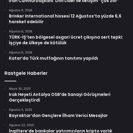
İran Cumhurbaşkanı: Dini Lider ile iletişim “çok zor”
Ağustos 6, 2026
Brinker International hissesi 12 Ağustos’ta yüzde 6,6
hareket edebilir
Ağustos 6, 2026
TÜRK-İŞ’ten bölgesel asgari ücret çıkışına sert tepki:
İşçiye de ülkeye de kötülük
Ağustos 6, 2026
Katar’da Türk mutfağının tanıtımı yapıldı
Rastgele Haberler
Mayıs 30, 2025
Irak Heyeti Antalya OSB’de Sanayi Görüşmeleri
Gerçekleştirdi
Ağustos 5, 2025
Bayraktar’dan Gençlere İlham Verici Mesajlar
Ağustos 22, 2025
İngiltere’de bankalar yatırımcıların kripto varlık