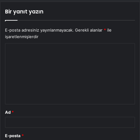
Bir yanıt yazın
E-posta adresiniz yayınlanmayacak.
Gerekli alanlar
*
ile
işaretlenmişlerdir
Y
o
r
u
m
*
Ad
*
E-posta
*