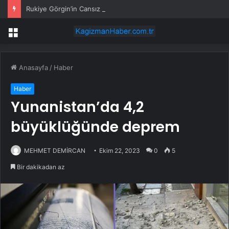
Rukiye Görgin’in Cansız Bedeni Göl Çevresinde Bulundu
Menü
Anasayfa
/
Haber
Haber
Yunanistan’da 4,2
büyüklüğünde deprem
MEHMET DEMİRCAN
Ekim 22, 2023
0
5
Bir dakikadan az