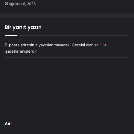
Ağustos 8, 2026
Bir yanıt yazın
E-posta adresiniz yayınlanmayacak.
Gerekli alanlar
*
ile
işaretlenmişlerdir
Y
o
r
u
m
*
Ad
*