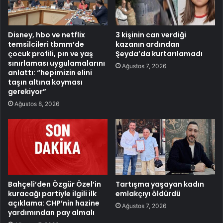
Disney, hbo ve netflix
3 kişinin can verdiği
temsilcileri tbmm’de
kazanın ardından
çocuk profili, pın ve yaş
Şeyda’da kurtarılamadı
sınırlaması uygulamalarını
Ağustos 7, 2026
anlattı: “hepimizin elini
taşın altına koyması
gerekiyor”
Ağustos 8, 2026
Bahçeli’den Özgür Özel’in
Tartışma yaşayan kadın
kuracağı partiyle ilgili ilk
emlakçıyı öldürdü
açıklama: CHP’nin hazine
Ağustos 7, 2026
yardımından pay almalı