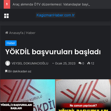
Araç alımında ÖTV düzenlemesi: Vatandaşlar bayilere akın etti
Menü
Anasayfa
/
Haber
Haber
YÖKDİL başvuruları başladı
VEYSEL DOKUMACIOĞLU
Ocak 25, 2023
0
12
Bir dakikadan az