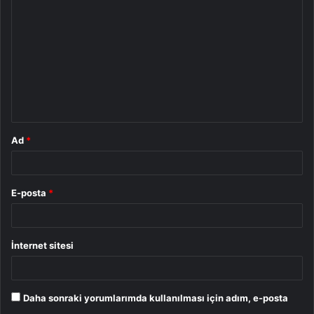
o
r
u
m
*
Ad
*
E-posta
*
İnternet sitesi
Daha sonraki yorumlarımda kullanılması için adım, e-posta