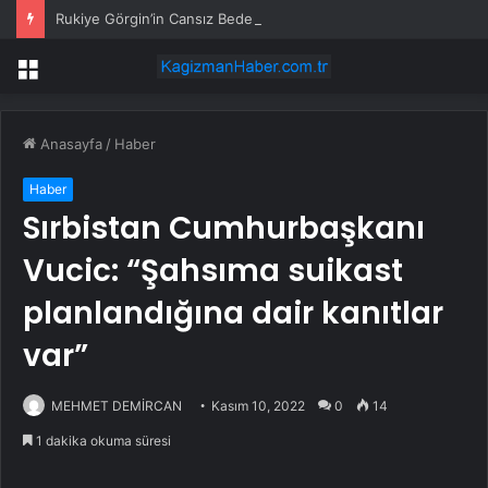
Rukiye Görgin’in Cansız Bedeni Göl Çevresinde Bulundu
Menü
Anasayfa
/
Haber
Haber
Sırbistan Cumhurbaşkanı
Vucic: “Şahsıma suikast
planlandığına dair kanıtlar
var”
MEHMET DEMİRCAN
Kasım 10, 2022
0
14
1 dakika okuma süresi