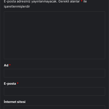
E-posta adresiniz yayınlanmayacak.
Gerekli alanlar
*
ile
işaretlenmişlerdir
Y
o
r
u
m
*
Ad
*
E-posta
*
İnternet sitesi