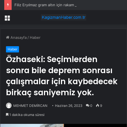
Filiz Eryılmaz gram altın için rakam verdi: Yarın akşama işaret etti
Menü
Anasayfa
/
Haber
Haber
Özhaseki: Seçimlerden
sonra bile deprem sonrası
çalışmalar için kaybedecek
birkaç saniyemiz yok.
MEHMET DEMİRCAN
Haziran 26, 2023
0
9
1 dakika okuma süresi