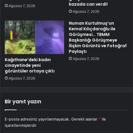
kazada can verdi!
Ağustos 7, 2026
Ağustos 7, 2026
Numan Kurtulmuş’un
Kemal Kılıçdaroğlu ile
Görüşmesi… TBMM
Başkanlığı Görüşmeye
İlişkin Görüntü ve Fotoğraf
Paylaştı
Ağustos 7, 2026
Kağıthane’deki kadın
cinayetinde yeni
görüntüler ortaya çıktı
Ağustos 7, 2026
Bir yanıt yazın
E-posta adresiniz yayınlanmayacak.
Gerekli alanlar
*
ile
işaretlenmişlerdir