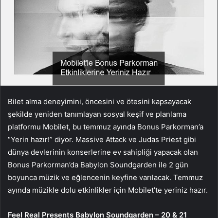
Bilet alma deneyimini, öncesini ve ötesini kapsayacak
şekilde yeniden tanımlayan sosyal keşif ve planlama
platformu Mobilet, bu temmuz ayında Bonus Parkorman’a
“Yerin hazır!” diyor. Massive Attack ve Judas Priest gibi
dünya devlerinin konserlerine ev sahipliği yapacak olan
Bonus Parkorman’da Babylon Soundgarden ile 2 gün
boyunca müzik ve eğlencenin keyfine varılacak. Temmuz
ayında müzikle dolu etkinlikler için Mobilet’te yeriniz hazır.
Feel Real Presents Babylon Soundgarden – 20 & 21