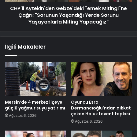
CHP'li Aytekin'den Gebze'deki "emek Mitingi"ne
Çağrı: "Sorunun Yaşandığı Yerde Sorunu
Yaşayanlarla Miting Yapacağız"
İlgili Makaleler
Mersin’de 4 merkez ilçeye
Oyuncu Esra
güçlü yağmur suyu yatırımı
Dermancıoğlu’ndan dikkat
çeken Haluk Levent tepkisi
Ağustos 6, 2026
Ağustos 6, 2026