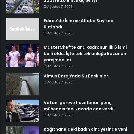
Saatte 20 Bin Araç Girişi
Ağustos 7, 2026
Edirne’de İsim ve Alfabe Bayramı
Kutlandı
Ağustos 7, 2026
MasterChef’te ana kadronun ilk 6 ismi
belli oldu: İşte tek tek önlüğü kazanan
yarışmacılar
Ağustos 7, 2026
Almus Barajı’nda Su Baskınları
Ağustos 7, 2026
Vatani göreve hazırlanan genç
mühendis feci kazada can verdi!
Ağustos 7, 2026
Kağıthane’deki kadın cinayetinde yeni