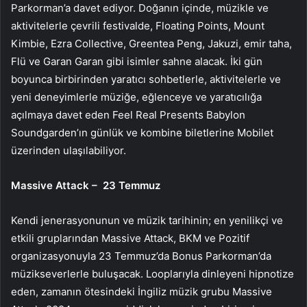
Parkorman’a davet ediyor. Doğanın içinde, müzikle ve
aktivitelerle çevrili festivalde, Floating Points, Mount
Kimbie, Ezra Collective, Greentea Peng, Jakuzi, emir taha,
Flü ve Garan Garan gibi isimler sahne alacak. İki gün
boyunca birbirinden yaratıcı sohbetlerle, aktivitelerle ve
yeni deneyimlerle müziğe, eğlenceye ve yaratıcılığa
açılmaya davet eden Feel Real Presents Babylon
Soundgarden’ın günlük ve kombine biletlerine Mobilet
üzerinden ulaşılabiliyor.
Massive Attack – 23 Temmuz
Kendi jenerasyonunun ve müzik tarihinin; en yenilikçi ve
etkili gruplarından Massive Attack, BKM ve Pozitif
organizasyonuyla 23 Temmuz’da Bonus Parkorman’da
müzikseverlerle buluşacak. Looplarıyla dinleyeni hipnotize
eden, zamanın ötesindeki İngiliz müzik grubu Massive