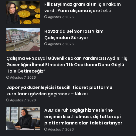
Filiz Eryılmaz gram altın için rakam
verdi: Yarın akşama işaret etti
Ağustos 7, 2026
Havza’da Sel Sonrası Yıkım
Çalışmaları Sürüyor
Ağustos 7, 2026
Çalışma ve Sosyal Güvenlik Bakan Yardımcısı Aydın: “İş
Güvenliğini İhmal Etmeden Ttk Ocaklarını Daha Güçlü
Hale Getireceğiz”
Ağustos 7, 2026
Japonya düzenleyicisi tescilli ticaret platformu
kurallarını gözden geçirecek – Nikkei
Ağustos 7, 2026
ABD’de ruh sağlığı hizmetlerine
erişimin kısıtlı olması, dijital terapi
platformlarına olan talebi artırıyor
Ağustos 7, 2026