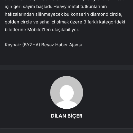
için geri sayım başladı. Heavy metal tutkunlarının
hafızalarından silinmeyecek bu konserin diamond circle,
golden circle ve saha içi olmak üzere 3 farklı kategorideki
biletlerine Mobilet’ten ulaşılabiliyor.
Kaynak: (BYZHA) Beyaz Haber Ajansı
DİLAN BİÇER