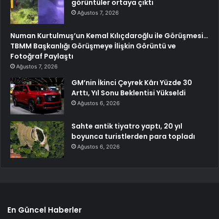
görüntüler ortaya çıktı
Ağustos 7, 2026
Numan Kurtulmuş’un Kemal Kılıçdaroğlu ile Görüşmesi…
TBMM Başkanlığı Görüşmeye İlişkin Görüntü ve
Fotoğraf Paylaştı
Ağustos 7, 2026
GM’nin İkinci Çeyrek Kârı Yüzde 30
Arttı, Yıl Sonu Beklentisi Yükseldi
Ağustos 6, 2026
Sahte antik tiyatro yaptı, 20 yıl
boyunca turistlerden para topladı
Ağustos 6, 2026
En Güncel Haberler