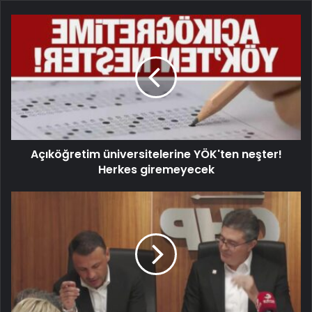
Açıköğretim üniversitelerine YÖK'ten neşter!
Herkes giremeyecek