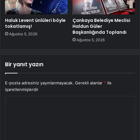
Haluk Levent ünlüleri böyle
Çankaya Belediye Meclisi
tokatlamış!
Haldun Güler
Başkanlığında Toplandı
Ağustos 5, 2026
Ağustos 5, 2026
Bir yanıt yazın
E-posta adresiniz yayınlanmayacak.
Gerekli alanlar
*
ile
işaretlenmişlerdir
Y
o
r
u
m