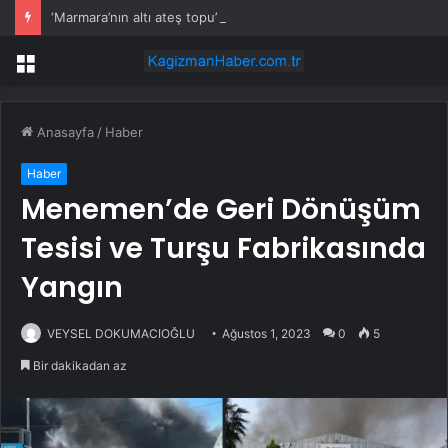
‘Marmara’nın altı ateş topu’ iddiası kavga çıkardı: ‘Hayal ürünü!’
Menü
Anasayfa
/
Haber
Haber
Menemen’de Geri Dönüşüm
Tesisi ve Turşu Fabrikasında
Yangın
VEYSEL DOKUMACIOĞLU
Ağustos 1, 2023
0
5
Bir dakikadan az