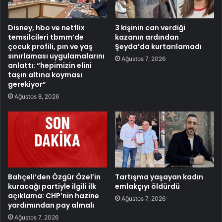
Disney, hbo ve netflix
3 kişinin can verdiği
temsilcileri tbmm’de
kazanın ardından
çocuk profili, pın ve yaş
Şeyda’da kurtarılamadı
sınırlaması uygulamalarını
Ağustos 7, 2026
anlattı: “hepimizin elini
taşın altına koyması
gerekiyor”
Ağustos 8, 2026
Bahçeli’den Özgür Özel’in
Tartışma yaşayan kadın
kuracağı partiyle ilgili ilk
emlakçıyı öldürdü
açıklama: CHP’nin hazine
Ağustos 7, 2026
yardımından pay almalı
Ağustos 7, 2026