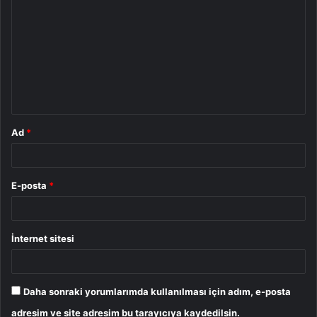
o
r
u
m
*
Ad
*
E-posta
*
İnternet sitesi
Daha sonraki yorumlarımda kullanılması için adım, e-posta
adresim ve site adresim bu tarayıcıya kaydedilsin.