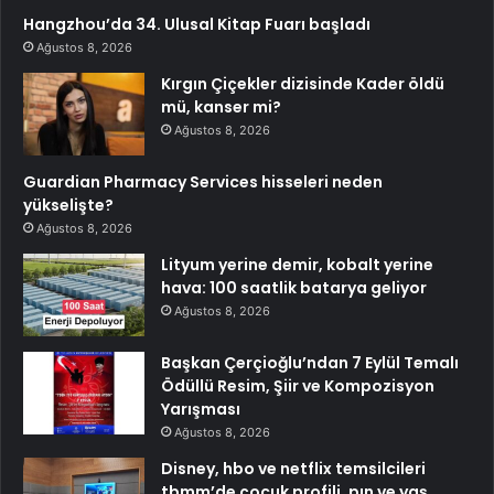
Hangzhou’da 34. Ulusal Kitap Fuarı başladı
Ağustos 8, 2026
Kırgın Çiçekler dizisinde Kader öldü
mü, kanser mi?
Ağustos 8, 2026
Guardian Pharmacy Services hisseleri neden
yükselişte?
Ağustos 8, 2026
Lityum yerine demir, kobalt yerine
hava: 100 saatlik batarya geliyor
Ağustos 8, 2026
Başkan Çerçioğlu’ndan 7 Eylül Temalı
Ödüllü Resim, Şiir ve Kompozisyon
Yarışması
Ağustos 8, 2026
Disney, hbo ve netflix temsilcileri
tbmm’de çocuk profili, pın ve yaş