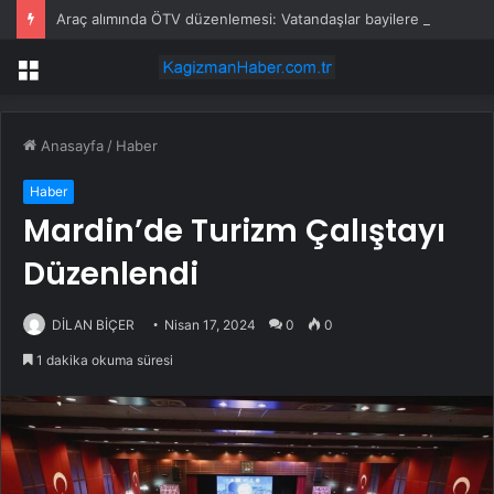
Araç alımında ÖTV düzenlemesi: Vatandaşlar bayilere akın etti
Menü
Anasayfa
/
Haber
Haber
Mardin’de Turizm Çalıştayı
Düzenlendi
DİLAN BİÇER
Nisan 17, 2024
0
0
1 dakika okuma süresi