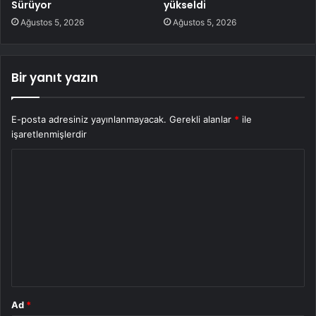
Sürüyor
yükseldi
Ağustos 5, 2026
Ağustos 5, 2026
Bir yanıt yazın
E-posta adresiniz yayınlanmayacak.
Gerekli alanlar
*
ile
işaretlenmişlerdir
Y
o
r
u
m
*
Ad
*