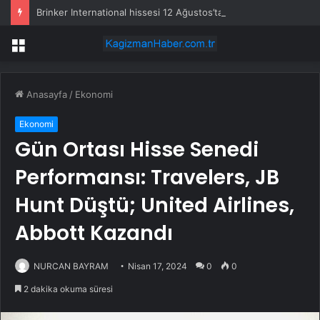
Brinker International hissesi 12 Ağustos’ta yüzde 6,6 hareket edebilir
Menü
Anasayfa
/
Ekonomi
Ekonomi
Gün Ortası Hisse Senedi
Performansı: Travelers, JB
Hunt Düştü; United Airlines,
Abbott Kazandı
NURCAN BAYRAM
Nisan 17, 2024
0
0
2 dakika okuma süresi