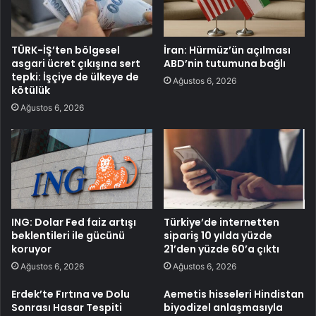
TÜRK-İŞ’ten bölgesel
İran: Hürmüz’ün açılması
asgari ücret çıkışına sert
ABD’nin tutumuna bağlı
tepki: İşçiye de ülkeye de
Ağustos 6, 2026
kötülük
Ağustos 6, 2026
ING: Dolar Fed faiz artışı
Türkiye’de internetten
beklentileri ile gücünü
sipariş 10 yılda yüzde
koruyor
21’den yüzde 60’a çıktı
Ağustos 6, 2026
Ağustos 6, 2026
Erdek’te Fırtına ve Dolu
Aemetis hisseleri Hindistan
Sonrası Hasar Tespiti
biyodizel anlaşmasıyla