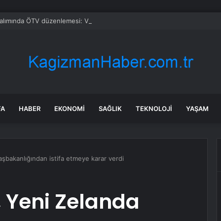
alımında ÖTV düzenlemesi: Vatandaşlar bayilere akın etti
FA
HABER
EKONOMI
SAĞLIK
TEKNOLOJI
YAŞAM
şbakanlığından istifa etmeye karar verdi
 Yeni Zelanda