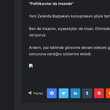
“Politikacılar da insandır”
Yeni Zelanda Başbakanı konuşmasını şöyle tam
Ben de insanım, siyasetçiler de insan. Elimizden
veriyoruz.
Ardern, yaz tatilinde görevine devam edecek 
sonucuna vardığını sözlerine ekledi.
Facebook
Twitter
LinkedIn
Tumblr
Pint
Paylaş