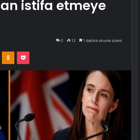
an istifa etmeye
0
12
1 dakika okuma süresi
VKontakte
Odnoklassniki
Pocket