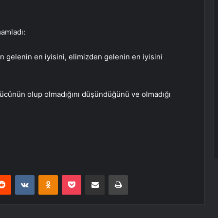
amladı:
 gelenin en iyisini, elimizden gelenin en iyisini
gücünün olup olmadığını düşündüğünü ve olmadığı
erest
Reddit
VKontakte
Odnoklassniki
Pocket
E-Posta ile paylaş
Yazdır