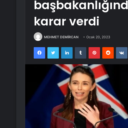
başbakanlığınd
karar verdi
MEHMET DEMİRCAN
Ocak 20, 2023
Facebook
Twitter
LinkedIn
Tumblr
Pinterest
Reddit