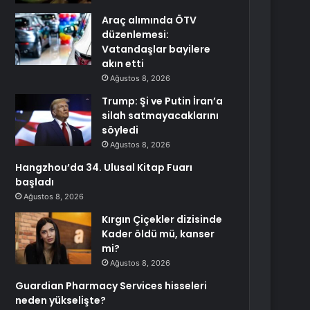
Araç alımında ÖTV
düzenlemesi:
Vatandaşlar bayilere
akın etti
Ağustos 8, 2026
Trump: Şi ve Putin İran’a
silah satmayacaklarını
söyledi
Ağustos 8, 2026
Hangzhou’da 34. Ulusal Kitap Fuarı
başladı
Ağustos 8, 2026
Kırgın Çiçekler dizisinde
Kader öldü mü, kanser
mi?
Ağustos 8, 2026
Guardian Pharmacy Services hisseleri
neden yükselişte?