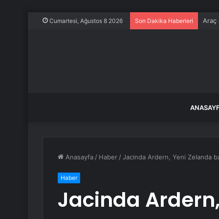
Araç 
Cumartesi, Ağustos 8 2026
Son Dakika Haberleri
ANASAY
Anasayfa
/
Haber
/
Jacinda Ardern, Yeni Zelanda ba
Haber
Jacinda Ardern,