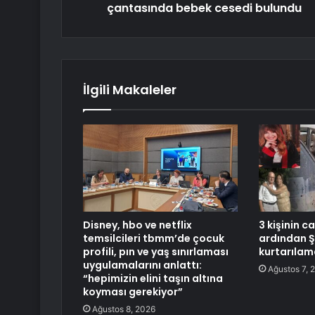
çantasında bebek cesedi bulundu
İlgili Makaleler
Disney, hbo ve netflix
3 kişinin c
temsilcileri tbmm’de çocuk
ardından 
profili, pın ve yaş sınırlaması
kurtarılam
uygulamalarını anlattı:
Ağustos 7, 
“hepimizin elini taşın altına
koyması gerekiyor”
Ağustos 8, 2026