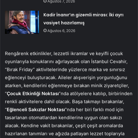
Ağustos 7, 2026
Kadir İnanır’ın gizemli mirası: İki ayrı
vasiyet hazırlamış
Ağustos 6, 2026
Rengârenk etkinlikler, lezzetli ikramlar ve keyifli çocuk
oyunlarıyla konuklarını ağırlayacak olan İstanbul Cevahir,
“Bırak Friday” aktivitelerinde yüzlerce marka ve sınırsız
eğlenceyi buluşturacak. Aileler alışverişin yorgunluğunu
atarken, kendilerini eğlenmeye bırakan minik ziyaretçiler,
“
Çocuk Etkinliği Noktası
”nda
atölyelere katılıp, birbirinden
renkli aktivitelere dahil olacak.
Başa takmayı bırakanlar,
“
Eğlenceli Sakızlar Noktası
”nda her biri farklı mod için
tasarlanan otomatlardan kendilerine uygun olan sakızı
alacak. Kendine vakit bırakanlar, çeşit çeşit aromalarda
hazırlanan tanımları ve ağızda patlayan lezzet toplarıyla