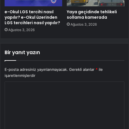
e-Okul LGS tercihi nasıl
Yaya geçidinde tehlikeli
yapılır? e-Okul üzerinden
sollama kamerada
LGS tercihleri nasıl yapılır?
Ağustos 3, 2026
Ağustos 3, 2026
Bir yanıt yazın
E-posta adresiniz yayınlanmayacak.
Gerekli alanlar
*
ile
işaretlenmişlerdir
Y
o
r
u
m
*