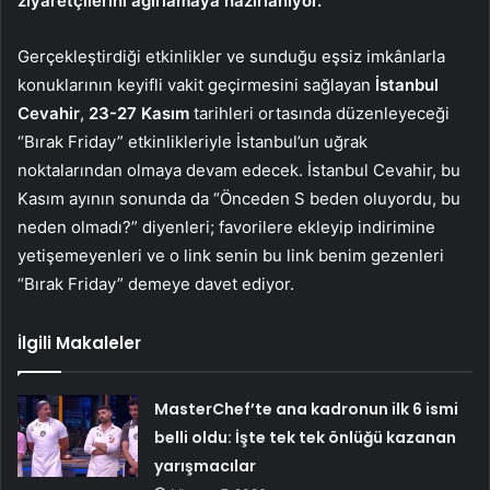
ziyaretçilerini ağırlamaya hazırlanıyor.
Gerçekleştirdiği etkinlikler ve sunduğu eşsiz imkânlarla
konuklarının keyifli vakit geçirmesini sağlayan
İstanbul
Cevahir
,
23-27 Kasım
tarihleri ortasında düzenleyeceği
“Bırak Friday” etkinlikleriyle İstanbul’un uğrak
noktalarından olmaya devam edecek. İstanbul Cevahir, bu
Kasım ayının sonunda da “Önceden S beden oluyordu, bu
neden olmadı?” diyenleri; favorilere ekleyip indirimine
yetişemeyenleri ve o link senin bu link benim gezenleri
“Bırak Friday” demeye davet ediyor.
İlgili Makaleler
MasterChef’te ana kadronun ilk 6 ismi
belli oldu: İşte tek tek önlüğü kazanan
yarışmacılar