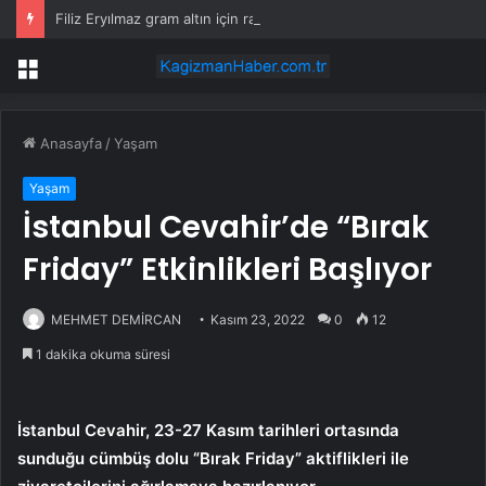
Filiz Eryılmaz gram altın için rakam verdi: Yarın akşama işaret etti
Menü
Anasayfa
/
Yaşam
Yaşam
İstanbul Cevahir’de “Bırak
Friday” Etkinlikleri Başlıyor
MEHMET DEMİRCAN
Kasım 23, 2022
0
12
1 dakika okuma süresi
İstanbul Cevahir, 23-27 Kasım tarihleri ortasında
sunduğu cümbüş dolu “Bırak Friday” aktiflikleri ile