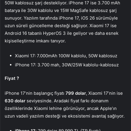
50W kablosuz şarj destekliyor. iPhone 17 ise 3.700 mAh
batarya ile 30W kablolu ve 15W MagSafe kablosuz şarj
sunuyor. Yazılım tarafında iPhone 17, iOS 26 sürümüyle
uzun süreli güncelleme desteği sağlıyor. Xiaomi 17 ise
Android 16 tabanlı HyperOS 3 ile geliyor ve daha esnek
kişiselleştirme imkanı tanıyor.
Xiaomi 17: 7.000mAh 100W kablolu, 50W kablosuz
iPhone 17: 3.700 mah, 30W/25W kablolu-kablosuz
Fiyat ?
iPhone 17’nin başlangıç fiyatı
799 dolar
, Xiaomi 17’nin ise
630 dolar
seviyesinde. Aradaki fiyat farkı donanım
özelliklerinde Xiaomi lehine görünüyor, ancak Apple’ın
uzun vadeli yazılım desteği ve ekosistemi avantaj sağlıyor.
iPhone 17
: 799 dolar 89.999 TL (TR fiyatı)