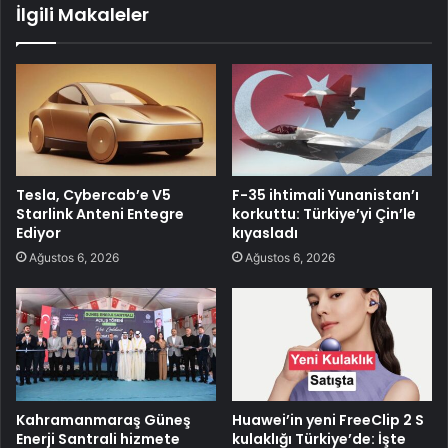
İlgili Makaleler
Tesla, Cybercab’e V5
F-35 ihtimali Yunanistan’ı
Starlink Anteni Entegre
korkuttu: Türkiye’yi Çin’le
Ediyor
kıyasladı
Ağustos 6, 2026
Ağustos 6, 2026
Kahramanmaraş Güneş
Huawei’in yeni FreeClip 2 S
Enerji Santrali hizmete
kulaklığı Türkiye’de: İşte