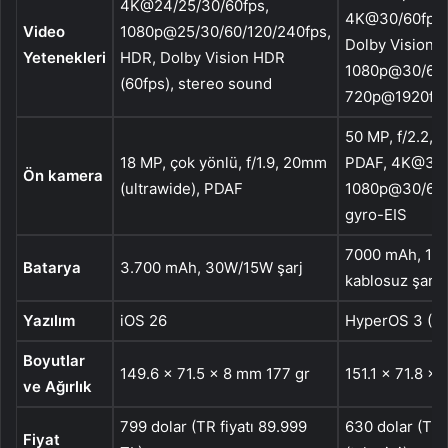
4K@24/25/30/60fps,
4K@30/60fps 
Video
1080p@25/30/60/120/240fps,
Dolby Vision H
Yetenekleri
HDR, Dolby Vision HDR
1080p@30/60/
(60fps), stereo sound
720p@1920fps
50 MP, f/2.2,
18 MP, çok yönlü, f/1.9, 20mm
PDAF, 4K@30/
Ön kamera
(ultrawide), PDAF
1080p@30/60f
gyro-EIS
7000 mAh, 1
Batarya
3.700 mAh, 30W/15W şarj
kablosuz şarj
Yazılım
iOS 26
HyperOS 3 (An
Boyutlar
149.6 x 71.5 x 8 mm 177 gr
151.1 x 71.8 x
ve Ağırlık
799 dolar (TR fiyatı 89.999
630 dolar (TR 
Fiyat