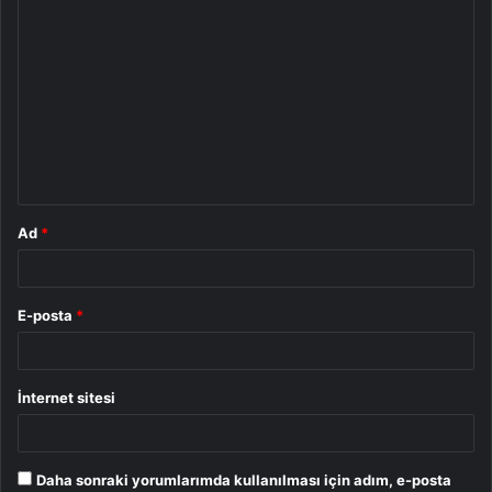
Y
o
r
u
m
*
Ad
*
E-posta
*
İnternet sitesi
Daha sonraki yorumlarımda kullanılması için adım, e-posta