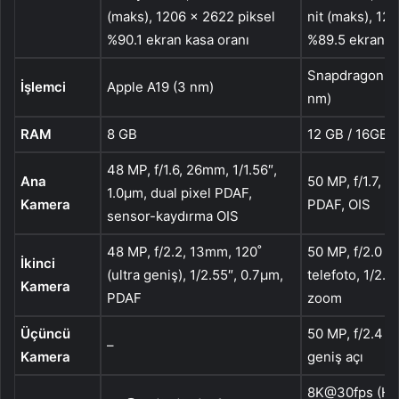
(maks), 1206 x 2622 piksel
nit (maks), 12
%90.1 ekran kasa oranı
%89.5 ekran k
Snapdragon 8 
İşlemci
Apple A19 (3 nm)
nm)
RAM
8 GB
12 GB / 16GB
48 MP, f/1.6, 26mm, 1/1.56″,
Ana
50 MP, f/1.7, 1/
1.0µm, dual pixel PDAF,
Kamera
PDAF, OIS
sensor-kaydırma OIS
48 MP, f/2.2, 13mm, 120˚
50 MP, f/2.0
İkinci
(ultra geniş), 1/2.55″, 0.7µm,
telefoto, 1/2.7
Kamera
PDAF
zoom
Üçüncü
50 MP, f/2.4 1/
–
Kamera
geniş açı
8K@30fps (HD