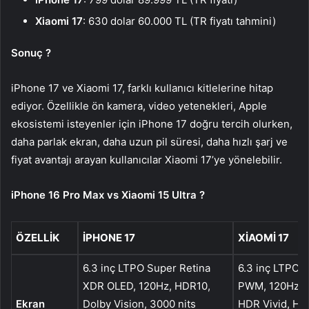
Xiaomi 17
: 630 dolar 60.000 TL (TR fiyatı tahmini)
Sonuç ?
iPhone 17 ve Xiaomi 17, farklı kullanıcı kitlelerine hitap
ediyor. Özellikle ön kamera, video yetenekleri, Apple
ekosistemi isteyenler için iPhone 17 doğru tercih olurken,
daha parlak ekran, daha uzun pil süresi, daha hızlı şarj ve
fiyat avantajı arayan kullanıcılar Xiaomi 17’ye yönelebilir.
iPhone 16 Pro Max vs Xiaomi 15 Ultra ?
ÖZELLIK
IPHONE 17
XIAOMI 17
6.3 inç LTPO Super Retina
6.3 inç LTPO
XDR OLED, 120Hz, HDR10,
PWM, 120Hz, D
Ekran
Dolby Vision, 3000 nits
HDR Vivid, HD