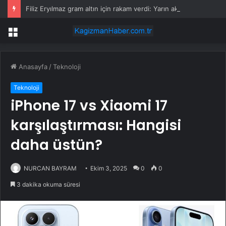
Filiz Eryılmaz gram altın için rakam verdi: Yarın akşama işaret etti
Menü
Anasayfa
/
Teknoloji
Teknoloji
iPhone 17 vs Xiaomi 17
karşılaştırması: Hangisi
daha üstün?
NURCAN BAYRAM
Ekim 3, 2025
0
0
3 dakika okuma süresi