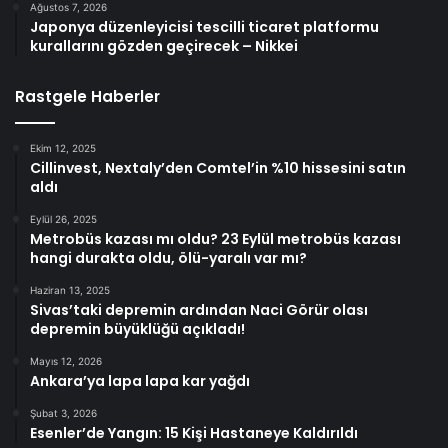
Ağustos 7, 2026
Japonya düzenleyicisi tescilli ticaret platformu
kurallarını gözden geçirecek – Nikkei
Rastgele Haberler
Ekim 12, 2025
Cillinvest, Nextaly’den Comtel’in %10 hissesini satın
aldı
Eylül 26, 2025
Metrobüs kazası mı oldu? 23 Eylül metrobüs kazası
hangi durakta oldu, ölü-yaralı var mı?
Haziran 13, 2025
Sivas’taki depremin ardından Naci Görür olası
depremin büyüklüğü açıkladı!
Mayıs 12, 2026
Ankara’ya lapa lapa kar yağdı
Şubat 3, 2026
Esenler’de Yangın: 15 Kişi Hastaneye Kaldırıldı