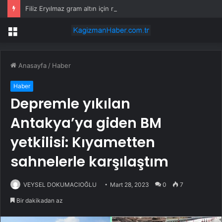
Filiz Eryılmaz gram altın için rakam verdi: Yarın akşama işaret etti
Menü
Anasayfa
/
Haber
Haber
Depremle yıkılan
Antakya’ya giden BM
yetkilisi: Kıyametten
sahnelerle karşılaştım
VEYSEL DOKUMACIOĞLU
Mart 28, 2023
0
7
Bir dakikadan az