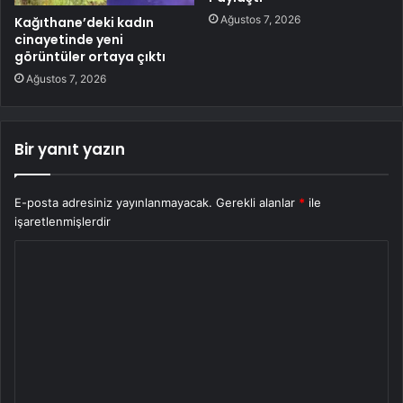
Ağustos 7, 2026
Kağıthane’deki kadın
cinayetinde yeni
görüntüler ortaya çıktı
Ağustos 7, 2026
Bir yanıt yazın
E-posta adresiniz yayınlanmayacak.
Gerekli alanlar
*
ile
işaretlenmişlerdir
Y
o
r
u
m
*