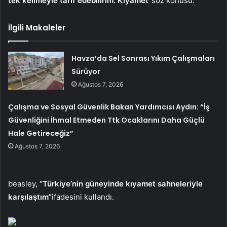
tek kelimeyle tarif edebilirim: Kıyamet”
söz konusu.
İlgili Makaleler
Havza’da Sel Sonrası Yıkım Çalışmaları
Sürüyor
Ağustos 7, 2026
Çalışma ve Sosyal Güvenlik Bakan Yardımcısı Aydın: “İş
Güvenliğini İhmal Etmeden Ttk Ocaklarını Daha Güçlü
Hale Getireceğiz”
Ağustos 7, 2026
beasley,
“Türkiye’nin güneyinde kıyamet sahneleriyle
karşılaştım”
ifadesini kullandı.