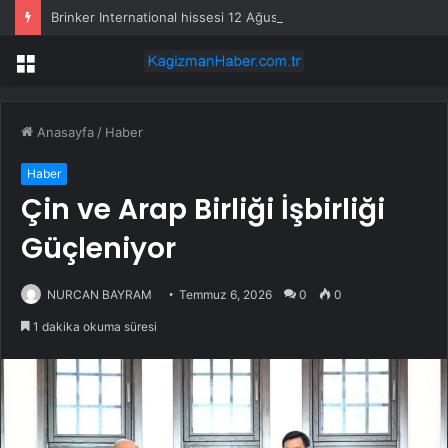
Brinker International hissesi 12 Ağustos’ta yüzde 6,6 hareket edebilir
Menü
Anasayfa
/
Haber
Haber
Çin ve Arap Birliği İşbirliği
Güçleniyor
NURCAN BAYRAM
Temmuz 6, 2026
0
0
1 dakika okuma süresi