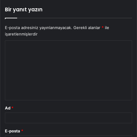
Bir yanıt yazın
E-posta adresiniz yayınlanmayacak.
Gerekli alanlar
*
ile
işaretlenmişlerdir
Y
o
r
u
m
*
Ad
*
E-posta
*