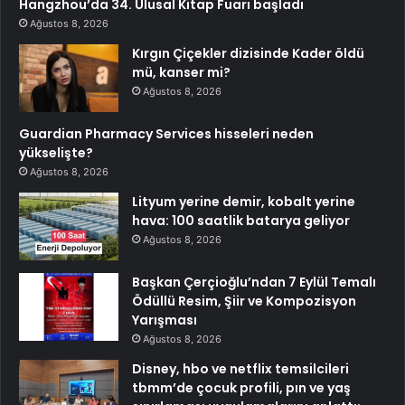
Hangzhou’da 34. Ulusal Kitap Fuarı başladı
Ağustos 8, 2026
Kırgın Çiçekler dizisinde Kader öldü
mü, kanser mi?
Ağustos 8, 2026
Guardian Pharmacy Services hisseleri neden
yükselişte?
Ağustos 8, 2026
Lityum yerine demir, kobalt yerine
hava: 100 saatlik batarya geliyor
Ağustos 8, 2026
Başkan Çerçioğlu’ndan 7 Eylül Temalı
Ödüllü Resim, Şiir ve Kompozisyon
Yarışması
Ağustos 8, 2026
Disney, hbo ve netflix temsilcileri
tbmm’de çocuk profili, pın ve yaş