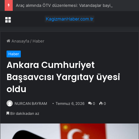
Araç alımında ÖTV düzenlemesi: Vatandaşlar bayilere akın etti
Menü
Anasayfa
/
Haber
Haber
Ankara Cumhuriyet
Başsavcısı Yargıtay üyesi
oldu
NURCAN BAYRAM
Temmuz 6, 2026
0
0
Bir dakikadan az