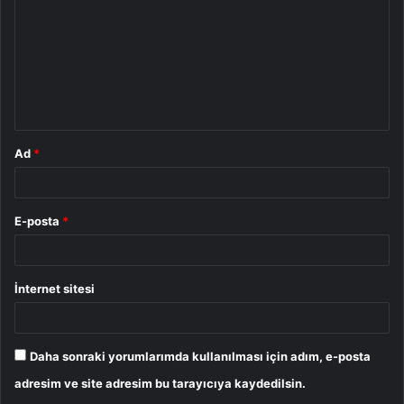
r
u
m
*
Ad
*
E-posta
*
İnternet sitesi
Daha sonraki yorumlarımda kullanılması için adım, e-posta
adresim ve site adresim bu tarayıcıya kaydedilsin.