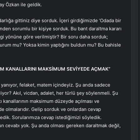
ay Özkan ile geldik.
arlığa gittiniz diye sorduk. İçeri girdiğimizde ‘Odada bir
erinden sorumlu bir kişiye sorduk. Bu bant daraltma kararı
gi yönüne göre verilmiştir? Bir soru daha sorduk;
 kurum mu? Yoksa kimin yaptığını buldun mu? Bu bahisle
ŞİM KANALLARINI MAKSİMUM SEVİYEDE AÇMAK”
 yanıyor, felaket, matem içindeyiz. Şu anda sadece
or? Akıl, vicdan, adalet, her türlü şey söylenmeli. Şu
tı kanallarının maksimum düzeyde açılması ve
inde olmalarıdır. Gelip sorduk ve onlardan cevap
dik. Sorularımıza cevap istediğimizi söyledik.
un cevabı yok. Şu anda olması gereken daraltmak değil,