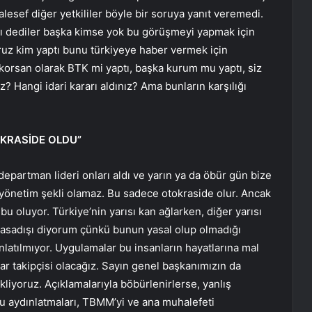
aalesef diğer yetkililer böyle bir soruya yanıt veremedi.
nı dediler başka kimse yok bu görüşmeyi yapmak için
oruz kim yaptı bunu türkiyeye haber vermek için
 korsan olarak BTK mi yaptı, başka kurum mu yaptı, siz
? Hangi idari kararı aldınız? Ama bunların karşılığı
KRASİDE OLDU”
 departman lideri onları aldı ve yarın ya da öbür gün bize
r yönetim şekli olamaz. Bu sadece otokraside olur. Ancak
u oluyor. Türkiye’nin yarısı kan ağlarken, diğer yarısı
yasadışı diyorum çünkü bunun yasal olup olmadığı
latılmıyor. Uygulamalar bu insanların hayatlarına mal
r takipçisi olacağız. Sayın genel başkanımızın da
kliyoruz. Açıklamalarıyla böbürlenirlerse, yanlış
mu aydınlatmaları, TBMM’yi ve ana muhalefeti