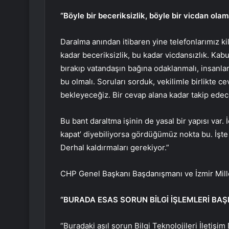
“Böyle bir beceriksizlik, böyle bir vicdan ola
Daralma anından itibaren yine telefonlarımız kili
kadar beceriksizlik, bu kadar vicdansızlık. Kabul
bırakıp vatandaşın bağına odaklanmalı, insanlar
bu olmalı. Soruları sorduk, vekilimle birlikte ce
bekleyeceğiz. Bir cevap alana kadar takip edec
Bu bant daraltma işinin de yasal bir yapısı var.
kapat’ diyebiliyorsa gördüğümüz nokta bu. İşte
Derhal kaldırmaları gerekiyor.”
CHP Genel Başkanı Başdanışmanı ve İzmir Mille
“BURADA ESAS SORUN BİLGİ İŞLEMLERİ BA
“Buradaki asıl sorun Bilgi Teknolojileri İletiş