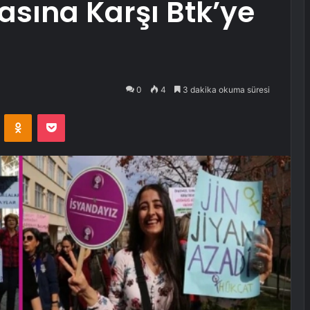
sına Karşı Btk’ye
0
4
3 dakika okuma süresi
VKontakte
Odnoklassniki
Pocket