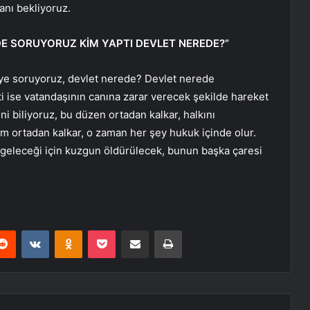
anı bekliyoruz.
 DE SORUYORUZ KİM YAPTI DEVLET NEREDE?”
iye soruyoruz, devlet nerede? Devlet nerede
ti ise vatandaşının canına zarar verecek şekilde hareket
i biliyoruz, bu düzen ortadan kalkar, halkını
em ortadan kalkar, o zaman her şey hukuk içinde olur.
a geleceği için kuzgun öldürülecek, bunun başka çaresi
erest
Reddit
VKontakte
Odnoklassniki
Pocket
E-Posta ile paylaş
Yazdır