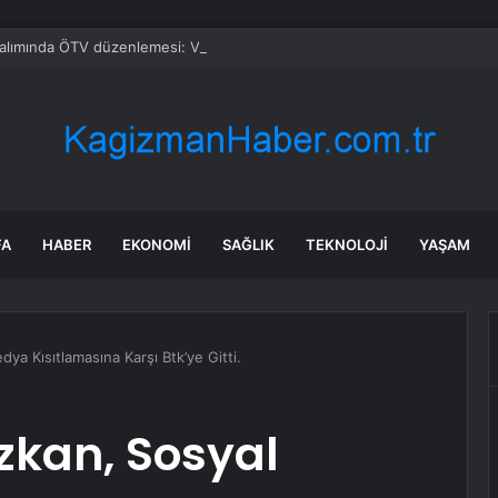
alımında ÖTV düzenlemesi: Vatandaşlar bayilere akın etti
FA
HABER
EKONOMI
SAĞLIK
TEKNOLOJI
YAŞAM
ya Kısıtlamasına Karşı Btk’ye Gitti.
Özkan, Sosyal