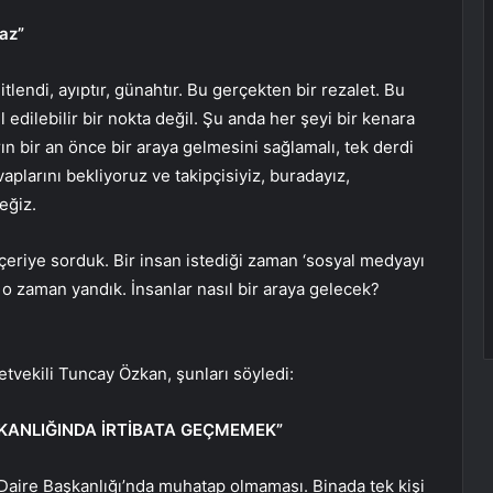
maz”
tlendi, ayıptır, günahtır. Bu gerçekten bir rezalet. Bu
 edilebilir bir nokta değil. Şu anda her şeyi bir kenara
ın bir an önce bir araya gelmesini sağlamalı, tek derdi
vaplarını bekliyoruz ve takipçisiyiz, buradayız,
eğiz.
 İçeriye sorduk. Bir insan istediği zaman ‘sosyal medyayı
 o zaman yandık. İnsanlar nasıl bir araya gelecek?
tvekili Tuncay Özkan, şunları söyledi:
ŞKANLIĞINDA İRTİBATA GEÇMEMEK”
im Daire Başkanlığı’nda muhatap olmaması. Binada tek kişi