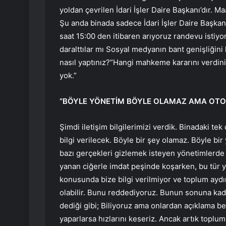
yoldan çevrilen İdari İşler Daire Başkanı’dır. M
Şu anda binada sadece İdari İşler Daire Başka
saat 15:00 den itibaren arıyoruz randevu istiy
daralttılar mı Sosyal medyanın bant genişliğini
nasıl yaptınız?”Hangi mahkeme kararını verdiniz
yok.”
“BÖYLE YÖNETİM BÖYLE OLAMAZ AMA OTO
Şimdi iletişim bilgilerimizi verdik. Binadaki tek
bilgi verilecek. Böyle bir şey olamaz. Böyle bi
bazı gerçekleri gizlemek isteyen yönetimlerde b
yanan ciğerle imdat peşinde koşarken, bu tür 
konusunda bize bilgi verilmiyor ve toplum aydın
olabilir. Bunu reddediyoruz. Bunun sonuna kada
dediği gibi; Biliyoruz ama onlardan açıklama be
yaparlarsa hızlarını keseriz. Ancak artık toplu