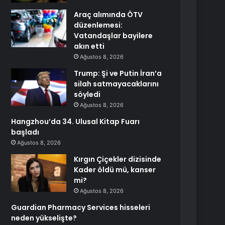
Araç alımında ÖTV
düzenlemesi:
Vatandaşlar bayilere
akın etti
Ağustos 8, 2026
Trump: Şi ve Putin İran’a
silah satmayacaklarını
söyledi
Ağustos 8, 2026
Hangzhou’da 34. Ulusal Kitap Fuarı
başladı
Ağustos 8, 2026
Kırgın Çiçekler dizisinde
Kader öldü mü, kanser
mi?
Ağustos 8, 2026
Guardian Pharmacy Services hisseleri
neden yükselişte?