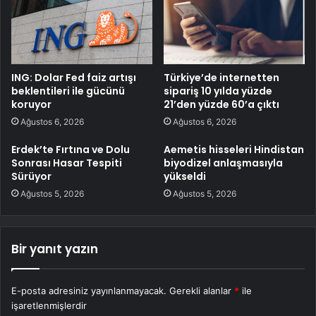
ING: Dolar Fed faiz artışı
Türkiye’de internetten
beklentileri ile gücünü
sipariş 10 yılda yüzde
koruyor
21’den yüzde 60’a çıktı
Ağustos 6, 2026
Ağustos 6, 2026
Erdek’te Fırtına ve Dolu
Aemetis hisseleri Hindistan
Sonrası Hasar Tespiti
biyodizel anlaşmasıyla
Sürüyor
yükseldi
Ağustos 5, 2026
Ağustos 5, 2026
Bir yanıt yazın
E-posta adresiniz yayınlanmayacak.
Gerekli alanlar
*
ile
işaretlenmişlerdir