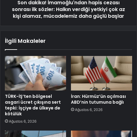
Son dakika! İmamoğlu'ndan hapis cezası
sonrası ilk sözler: Halkın verdiği yetkiyi çok az
kişi alamaz, mücadelemiz daha güçlü başlar
İlgili Makaleler
TÜRK-İŞ’ten bölgesel
İran: Hürmüz’ün açılması
asgari ücret çıkışına sert
ABD’nin tutumuna bağlı
tepki: İşçiye de ülkeye de
Ağustos 6, 2026
kötülük
Ağustos 6, 2026