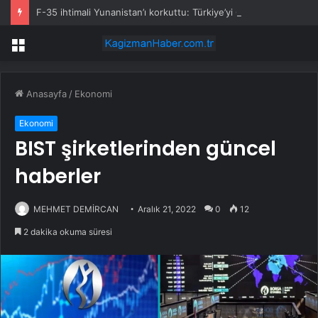
F-35 ihtimali Yunanistan’ı korkuttu: Türkiye’yi Çin’le kıyasladı
Menü
Anasayfa
/
Ekonomi
Ekonomi
BIST şirketlerinden güncel
haberler
MEHMET DEMİRCAN
Aralık 21, 2022
0
12
2 dakika okuma süresi