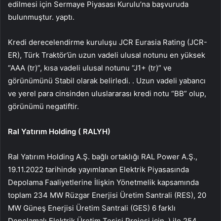
edilmesi için Sermaye Piyasası Kurulu’na başvuruda
bulunmuştur. yaptı.
Kredi derecelendirme kuruluşu JCR Eurasia Rating (JCR-
ER), Türk Traktör’ün uzun vadeli ulusal notunu en yüksek
“AAA (tr)”, kısa vadeli ulusal notunu “J1+ (tr)” ve
görünümünü Stabil olarak belirledi. . Uzun vadeli yabancı
ve yerel para cinsinden uluslararası kredi notu “BB” olup,
görünümü negatiftir.
Ral Yatırım Holding (
RALYH
)
Ral Yatırım Holding A.Ş. bağlı ortaklığı RAL Power A.Ş.,
19.11.2022 tarihinde yayımlanan Elektrik Piyasasında
Depolama Faaliyetlerine İlişkin Yönetmelik kapsamında
toplam 234 MW Rüzgar Enerjisi Üretim Santrali (RES), 20
MW Güneş Enerjisi Üretim Santrali (GES) 6 farklı
Depolamalı Elektrik Üretim Tesisi Projesi için. ) ile 254