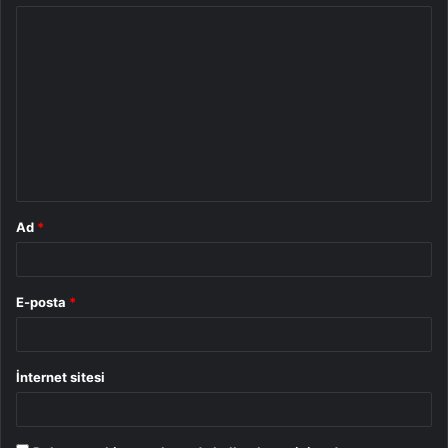
Y
o
r
u
m
*
Ad
*
E-posta
*
İnternet sitesi