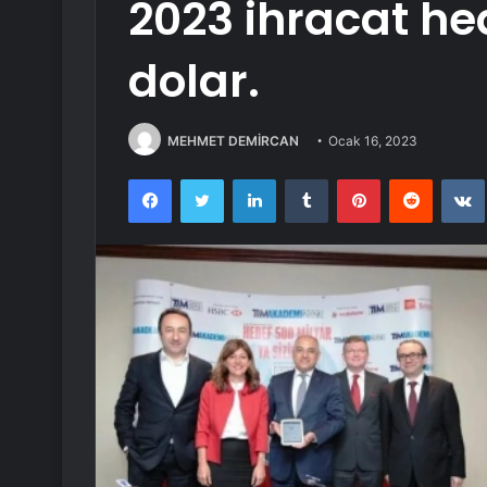
2023 ihracat hed
dolar.
MEHMET DEMİRCAN
Ocak 16, 2023
Facebook
Twitter
LinkedIn
Tumblr
Pinterest
Reddit