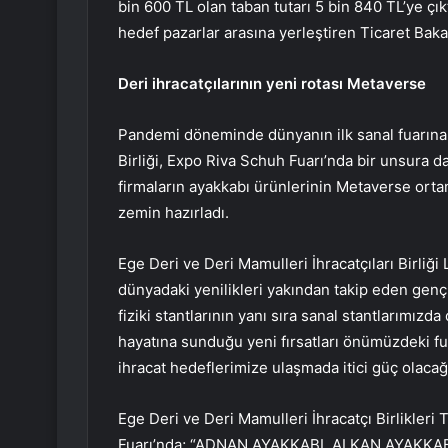
bin 600 TL olan taban tutarı 5 bin 840 TL’ye çıkt
hedef pazarlar arasına yerleştiren Ticaret Baka
Deri ihracatçılarının yeni rotası Metaverse
Pandemi döneminde dünyanın ilk sanal fuarına i
Birliği, Expo Riva Schuh Fuarı’nda bir unsura da
firmaların ayakkabı ürünlerinin Metaverse ortam
zemin hazırladı.
Ege Deri ve Deri Mamulleri İhracatçıları Birliğ
dünyadaki yenilikleri yakından takip eden genç b
fiziki stantlarının yanı sıra sanal stantlarımızd
hayatına sunduğu yeni fırsatları önümüzdeki fua
ihracat hedeflerimize ulaşmada itici güç olacağ
Ege Deri ve Deri Mamulleri İhracatçı Birlikleri 
Fuarı’nda; “ADNAN AYAKKABI, ALKAN AYAKKAB