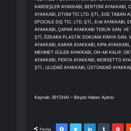
KARDEŞLER AYAKKABI, BERTONİ AYAKKABI, 
AYAKKABI, DTGM TİC LTD. ŞTİ., EGE TABAN 
EPOCALE DIŞ TİC. LTD. ŞTİ., Erat AYAKKABI,
AYAKKABI, ÇAPAR AYAKKABI TERLİK SAN. VE T
ŞTİ, ÖZKARA PLASTİK DOKUMA KİMYA SAN. VE
AYAKKABI, KARAR AYAKKABI, KIPA AYAKKABI, 
MEHMET GÜLER AYAKKABI, ON-AR KALIP, OR
AYAKKABI, PENTA AYAKKABI, MORSETTO AYAKK
ŞTİ., ULUDAĞ AYAKKABI, ÜSTÜNDAĞ AYAKKABI
Kaynak: (BYZHA) – Beyaz Haber Ajansı
Facebook
Twitter
LinkedIn
Tumblr
Pint
Paylaş