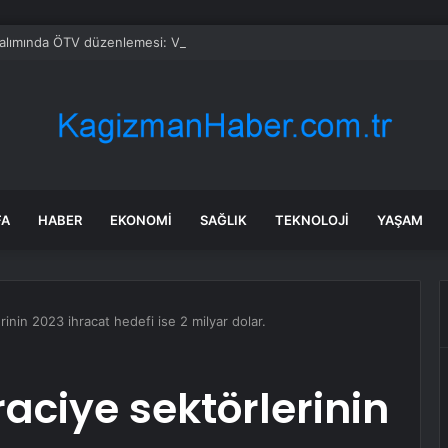
alımında ÖTV düzenlemesi: Vatandaşlar bayilere akın etti
FA
HABER
EKONOMI
SAĞLIK
TEKNOLOJI
YAŞAM
inin 2023 ihracat hedefi ise 2 milyar dolar.
aciye sektörlerinin