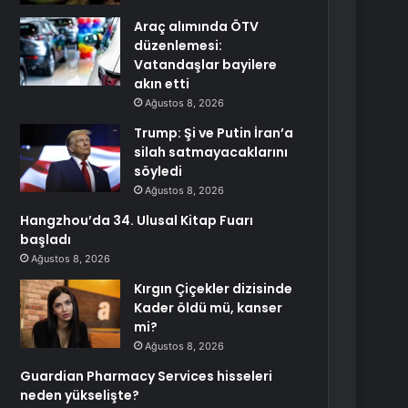
Araç alımında ÖTV
düzenlemesi:
Vatandaşlar bayilere
akın etti
Ağustos 8, 2026
Trump: Şi ve Putin İran’a
silah satmayacaklarını
söyledi
Ağustos 8, 2026
Hangzhou’da 34. Ulusal Kitap Fuarı
başladı
Ağustos 8, 2026
Kırgın Çiçekler dizisinde
Kader öldü mü, kanser
mi?
Ağustos 8, 2026
Guardian Pharmacy Services hisseleri
neden yükselişte?