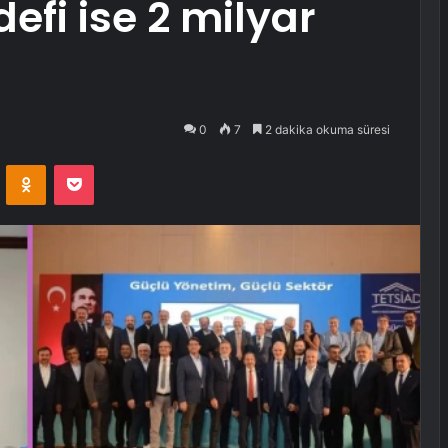
efi ise 2 milyar
0
7
2 dakika okuma süresi
VKontakte
Odnoklassniki
Pocket