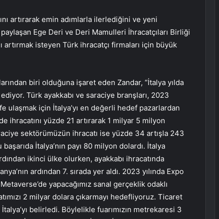
ı artırarak emin adımlarla ilerlediğini ve yeni
ı paylaşan Ege Deri ve Deri Mamulleri İhracatçıları Birliği
ı artırmak isteyen Türk ihracatçı firmaları için büyük
larından biri olduğuna işaret eden Zandar, “İtalya yılda
 ediyor. Türk ayakkabı ve saraciye branşları, 2023
fe ulaşmak için İtalya’yı en değerli hedef pazarlardan
de ihracatını yüzde 21 artırarak 1 milyar 5 milyon
araciye sektörümüzün ihracatı ise yüzde 34 artışla 243
başarıda İtalya’nın payı 80 milyon dolardı. İtalya
dından ikinci ülke olurken, ayakkabı ihracatında
nya’nın ardından 7. sırada yer aldı. 2023 yılında Expo
 Metaverse’de yapacağımız sanal gerçeklik odaklı
catımızı 2 milyar dolara çıkarmayı hedefliyoruz. Ticaret
talya’yı belirledi. Böylelikle fuarımızın metrekaresi 3