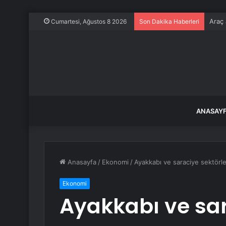
Araç 
Cumartesi, Ağustos 8 2026
Son Dakika Haberleri
ANASAY
Anasayfa
/
Ekonomi
/
Ayakkabı ve saraciye sektörler
Ekonomi
Ayakkabı ve sar