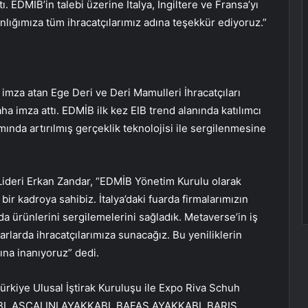
ı. EDMİB’in talebi üzerine İtalya, İngiltere ve Fransa’yı
nlığımıza tüm ihracatçılarımız adına teşekkür ediyoruz.”
mza atan Ege Deri ve Deri Mamulleri İhracatçıları
ha imza attı. EDMİB ilk kez EIB trend alanında katılımcı
ında artırılmış gerçeklik teknolojisi ile sergilenmesine
i Lideri Erkan Zandar, “EDMİB Yönetim Kurulu olarak
ir kadroya sahibiz. İtalya’daki fuarda firmalarımızın
a da ürünlerini sergilemelerini sağladık. Metaverse’in iş
rlarda ihracatçılarımıza sunacağız. Bu yeniliklerin
ına inanıyoruz” dedi.
Türkiye Ulusal İştirak Kuruluşu ile Expo Riva Schuh
I, ASCALINI AYAKKABI, BAFAŞ AYAKKABI, BARIŞ