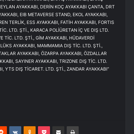
CEYLAN AYAKKABI, DERİN KOÇ AYAKKABI ÇANTA, DRT
AYAKKABI, EIB METAVERSE STAND, EKOL AYAKKABI,
 EREN TERLİK, ESS AYAKKABI, FATİH AYAKKABI, FORTIS
İC. LTD. ŞTİ., KARACA POLİÜRETAN İÇ VE DIŞ LTD.
 TİC. LTD. ŞTİ., GİM AYAKKABI, HÜDAVERDİ
LÜKS AYAKKABI, MAMMAMIA DIŞ TİC. LTD. ŞTİ.,
TAKLAR AYAKKABI, ÖZARPA AYAKKABI, ÖZDALLAR
ABI, SAYINER AYAKKABI, TRIZONE DIŞ TİC. LTD.
, YTS DIŞ TİCARET. LTD. ŞTİ., ZANDAR AYAKKABI”
erest
Reddit
VKontakte
Odnoklassniki
Pocket
E-Posta ile paylaş
Yazdır