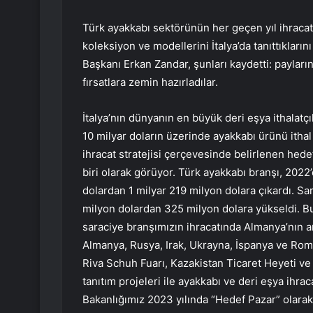
Türk ayakkabı sektörünün her geçen yıl ihracatın
koleksiyon ve modellerini İtalya’da tanıttıkların
Başkanı Erkan Zandar, şunları kaydetti: payların
fırsatlara zemin hazırladılar.
İtalya’nın dünyanın en büyük deri eşya ithalatçı
10 milyar doların üzerinde ayakkabı ürünü ithal
ihracat stratejisi çerçevesinde belirlenen hede
biri olarak görüyor. Türk ayakkabı branşı, 2022’
dolardan 1 milyar 219 milyon dolara çıkardı. S
milyon dolardan 325 milyon dolara yükseldi. Bu 
saraciye branşımızın ihracatında Almanya’nın ar
Almanya, Rusya, Irak, Ukrayna, İspanya ve Roma
Riva Schuh Fuarı, Kazakistan Ticaret Heyeti ve
tanıtım projeleri ile ayakkabı ve deri eşya ihra
Bakanlığımız 2023 yılında “Hedef Pazar” olarak İ