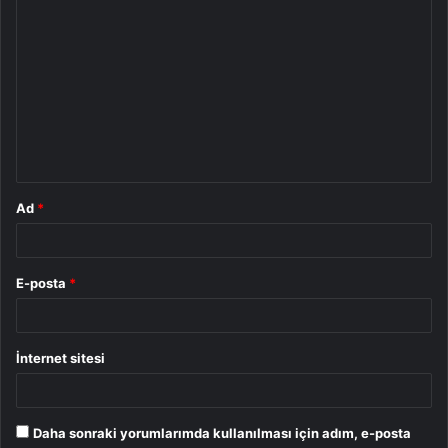
Y
o
r
u
m
*
Ad
*
E-posta
*
İnternet sitesi
Daha sonraki yorumlarımda kullanılması için adım, e-posta