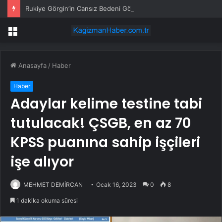
Rukiye Görgin’in Cansız Bedeni Göl Çevresinde Bulundu
Menü
Anasayfa
/
Haber
Haber
Adaylar kelime testine tabi
tutulacak! ÇSGB, en az 70
KPSS puanına sahip işçileri
işe alıyor
MEHMET DEMİRCAN
Ocak 16, 2023
0
8
1 dakika okuma süresi