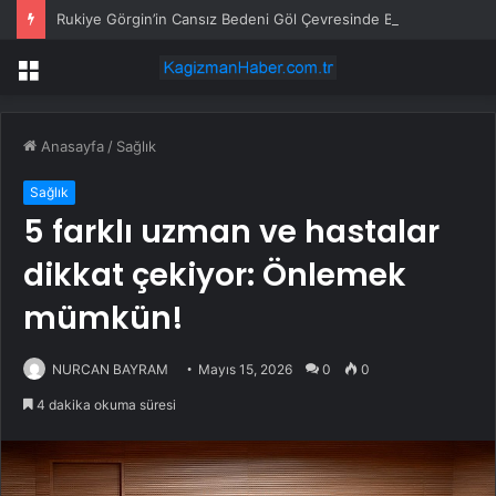
Rukiye Görgin’in Cansız Bedeni Göl Çevresinde Bulundu
Menü
Anasayfa
/
Sağlık
Sağlık
5 farklı uzman ve hastalar
dikkat çekiyor: Önlemek
mümkün!
NURCAN BAYRAM
Mayıs 15, 2026
0
0
4 dakika okuma süresi