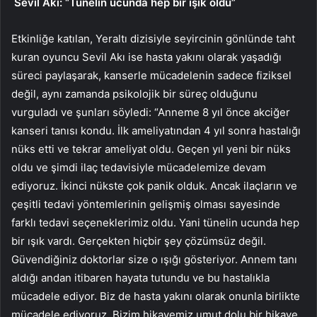
Sevil Akı: “Tünelin ucunda hep bir ışık oldu”
Etkinliğe katılan, Yeraltı dizisiyle seyircinin gönlünde taht
kuran oyuncu Sevil Akı ise hasta yakını olarak yaşadığı
süreci paylaşarak, kanserle mücadelenin sadece fiziksel
değil, aynı zamanda psikolojik bir süreç olduğunu
vurguladı ve şunları söyledi: “Anneme 8 yıl önce akciğer
kanseri tanısı kondu. İlk ameliyatından 4 yıl sonra hastalığı
nüks etti ve tekrar ameliyat oldu. Geçen yıl yeni bir nüks
oldu ve şimdi ilaç tedavisiyle mücadelemize devam
ediyoruz. İkinci nükste çok panik olduk. Ancak ilaçların ve
çeşitli tedavi yöntemlerinin gelişmiş olması sayesinde
farklı tedavi seçeneklerimiz oldu. Yani tünelin ucunda hep
bir ışık vardı. Gerçekten hiçbir şey çözümsüz değil.
Güvendiğiniz doktorlar size o ışığı gösteriyor. Annem tanı
aldığı andan itibaren hayata tutundu ve bu hastalıkla
mücadele ediyor. Biz de hasta yakını olarak onunla birlikte
mücadele ediyoruz. Bizim hikayemiz umut dolu bir hikaye.