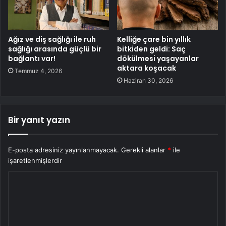
Ağız ve diş sağlığı ile ruh
Kelliğe çare bin yıllık
sağlığı arasında güçlü bir
bitkiden geldi: Saç
bağlantı var!
dökülmesi yaşayanlar
aktara koşacak
Temmuz 4, 2026
Haziran 30, 2026
Bir yanıt yazın
E-posta adresiniz yayınlanmayacak.
Gerekli alanlar
*
ile
işaretlenmişlerdir
Y
o
r
u