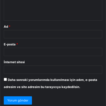
m
*
Ad
*
E-posta
*
İnternet sitesi
Daha sonraki yorumlarımda kullanılması için adım, e-posta
adresim ve site adresim bu tarayıcıya kaydedilsin.