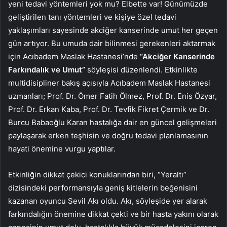
yeni tedavi yöntemleri yok mu? Elbette var! Günümüzde
geliştirilen tanı yöntemleri ve kişiye özel tedavi
yaklaşımları sayesinde akciğer kanserinde umut her geçen
gün artıyor. Bu umuda dair bilinmesi gerekenleri aktarmak
için Acıbadem Maslak Hastanesi’nde
“Akciğer Kanserinde
Farkındalık ve Umut”
söyleşisi düzenlendi. Etkinlikte
multidisipliner bakış açısıyla Acıbadem Maslak Hastanesi
uzmanları; Prof. Dr. Ömer Fatih Ölmez, Prof. Dr. Enis Özyar,
Prof. Dr. Erkan Kaba, Prof. Dr. Tevfik Fikret Çermik ve Dr.
Burcu Babaoğlu Karan hastalığa dair en güncel gelişmeleri
paylaşarak erken teşhisin ve doğru tedavi planlamasının
hayati önemine vurgu yaptılar.
Etkinliğin dikkat çekici konuklarından biri, “Yeraltı”
dizisindeki performansıyla geniş kitlelerin beğenisini
kazanan oyuncu Sevil Akı oldu. Akı, söyleşide yer alarak
farkındalığın önemine dikkat çekti ve bir hasta yakını olarak