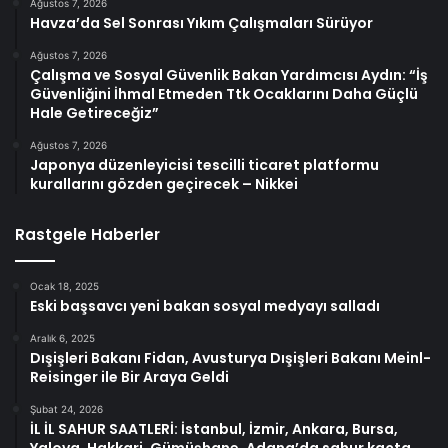
Ağustos 7, 2026
Havza’da Sel Sonrası Yıkım Çalışmaları Sürüyor
Ağustos 7, 2026
Çalışma ve Sosyal Güvenlik Bakan Yardımcısı Aydın: “İş
Güvenliğini İhmal Etmeden Ttk Ocaklarını Daha Güçlü
Hale Getireceğiz”
Ağustos 7, 2026
Japonya düzenleyicisi tescilli ticaret platformu
kurallarını gözden geçirecek – Nikkei
Rastgele Haberler
Ocak 18, 2025
Eski başsavcı yeni bakan sosyal medyayı salladı
Aralık 6, 2025
Dışişleri Bakanı Fidan, Avusturya Dışişleri Bakanı Meinl-
Reisinger ile Bir Araya Geldi
Şubat 24, 2026
İL İL SAHUR SAATLERİ: İstanbul, İzmir, Ankara, Bursa,
Yalova, Hakkari, Gümüşhane, Adana’da sahur kaçta,