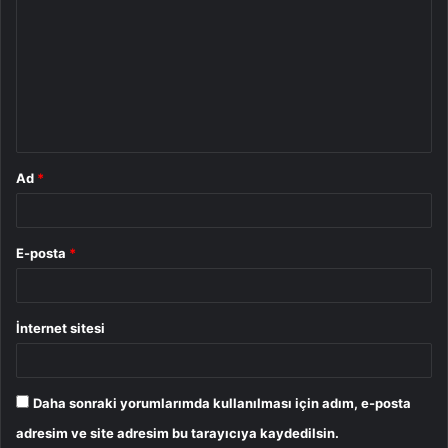
o
r
u
m
*
Ad
*
E-posta
*
İnternet sitesi
Daha sonraki yorumlarımda kullanılması için adım, e-posta
adresim ve site adresim bu tarayıcıya kaydedilsin.