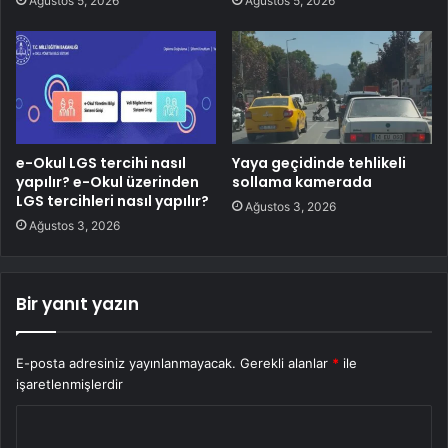
Ağustos 5, 2026
Ağustos 5, 2026
e-Okul LGS tercihi nasıl
Yaya geçidinde tehlikeli
yapılır? e-Okul üzerinden
sollama kamerada
LGS tercihleri nasıl yapılır?
Ağustos 3, 2026
Ağustos 3, 2026
Bir yanıt yazın
E-posta adresiniz yayınlanmayacak.
Gerekli alanlar
*
ile
işaretlenmişlerdir
Y