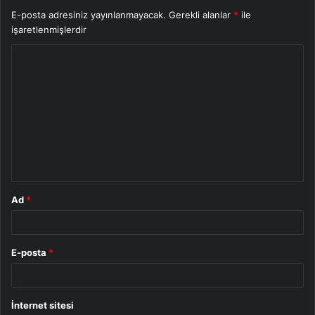
E-posta adresiniz yayınlanmayacak.
Gerekli alanlar
*
ile
işaretlenmişlerdir
Y
o
r
u
m
*
Ad
*
E-posta
*
İnternet sitesi