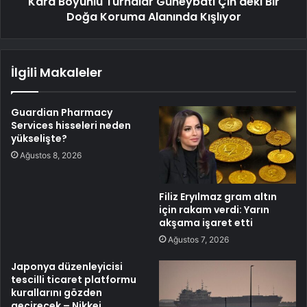
Kara Boyunlu Turnalar Güneybatı Çin'deki Bir
Doğa Koruma Alanında Kışlıyor
İlgili Makaleler
Guardian Pharmacy
Services hisseleri neden
yükselişte?
Ağustos 8, 2026
Filiz Eryılmaz gram altın
için rakam verdi: Yarın
akşama işaret etti
Ağustos 7, 2026
Japonya düzenleyicisi
tescilli ticaret platformu
kurallarını gözden
geçirecek – Nikkei