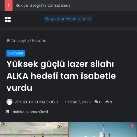
Rukiye Görgin’in Cansız Bedeni Göl Çevresinde Bulundu
Menü
Anasayfa
/
Ekonomi
Ekonomi
Yüksek güçlü lazer silahı
ALKA hedefi tam isabetle
vurdu
VEYSEL DOKUMACIOĞLU
Ocak 7, 2023
0
8
1 dakika okuma süresi