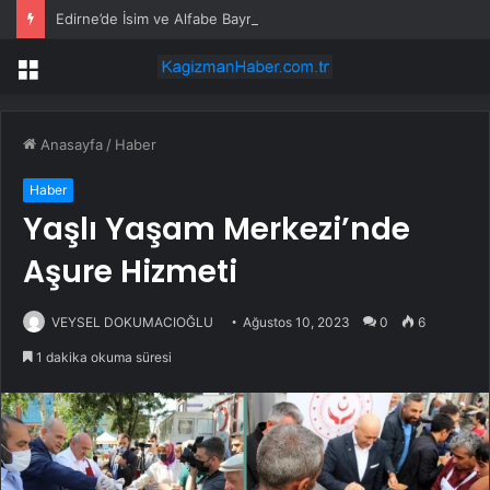
Edirne’de İsim ve Alfabe Bayramı Kutlandı
Menü
Anasayfa
/
Haber
Haber
Yaşlı Yaşam Merkezi’nde
Aşure Hizmeti
VEYSEL DOKUMACIOĞLU
Ağustos 10, 2023
0
6
1 dakika okuma süresi