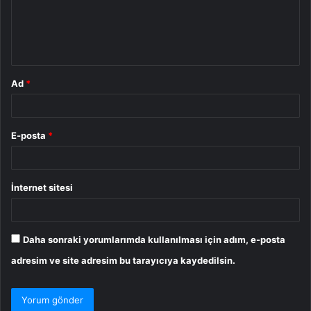
u
m
*
Ad
*
E-posta
*
İnternet sitesi
Daha sonraki yorumlarımda kullanılması için adım, e-posta
adresim ve site adresim bu tarayıcıya kaydedilsin.