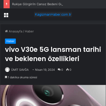
Rukiye Görgin’in Cansız Bedeni Göl Çevresinde Bulundu
Menü
Anasayfa
/
Haber
Haber
vivo V30e 5G lansman tarihi
ve beklenen özellikleri
ÜMİT SAVĞA
Nisan 19, 2024
0
0
1 dakika okuma süresi