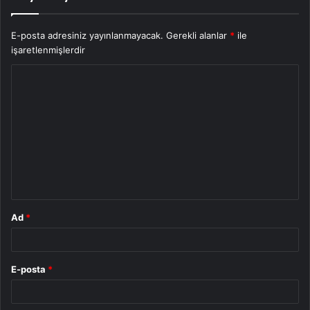
E-posta adresiniz yayınlanmayacak.
Gerekli alanlar
*
ile
işaretlenmişlerdir
Y
o
r
u
m
*
Ad
*
E-posta
*