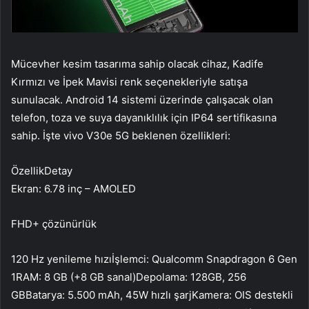
Mücevher kesim tasarıma sahip olacak cihaz, Kadife
Kırmızı ve İpek Mavisi renk seçenekleriyle satışa
sunulacak. Android 14 sistemi üzerinde çalışacak olan
telefon, toza ve suya dayanıklılık için IP64 sertifikasına
sahip. İşte vivo V30e 5G beklenen özellikleri:
ÖzellikDetay
Ekran: 6.78 inç – AMOLED
FHD+ çözünürlük
120 Hz yenileme hızıİşlemci: Qualcomm Snapdragon 6 Gen
1RAM: 8 GB (+8 GB sanal)Depolama: 128GB, 256
GBBatarya: 5.500 mAh, 45W hızlı şarjKamera: OIS destekli