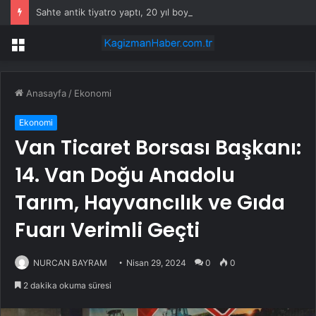
Sahte antik tiyatro yaptı, 20 yıl boyunca turistlerden para topladı
Menü
Anasayfa
/
Ekonomi
Ekonomi
Van Ticaret Borsası Başkanı:
14. Van Doğu Anadolu
Tarım, Hayvancılık ve Gıda
Fuarı Verimli Geçti
NURCAN BAYRAM
Nisan 29, 2024
0
0
2 dakika okuma süresi