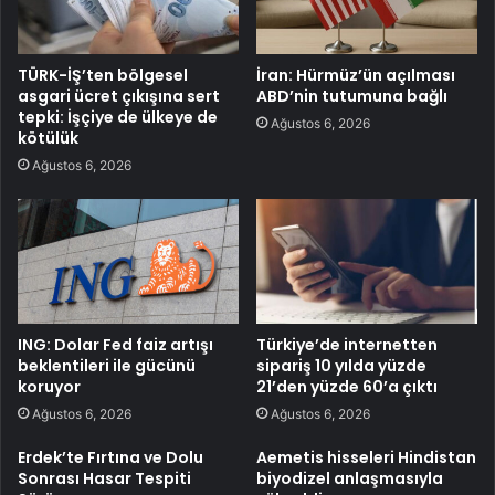
TÜRK-İŞ’ten bölgesel
İran: Hürmüz’ün açılması
asgari ücret çıkışına sert
ABD’nin tutumuna bağlı
tepki: İşçiye de ülkeye de
Ağustos 6, 2026
kötülük
Ağustos 6, 2026
ING: Dolar Fed faiz artışı
Türkiye’de internetten
beklentileri ile gücünü
sipariş 10 yılda yüzde
koruyor
21’den yüzde 60’a çıktı
Ağustos 6, 2026
Ağustos 6, 2026
Erdek’te Fırtına ve Dolu
Aemetis hisseleri Hindistan
Sonrası Hasar Tespiti
biyodizel anlaşmasıyla