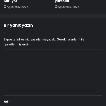
Sürüyor
yükseldi
Ağustos 5, 2026
Ağustos 5, 2026
Bir yanıt yazın
E-posta adresiniz yayınlanmayacak.
Gerekli alanlar
*
ile
işaretlenmişlerdir
Y
o
r
u
m
*
Ad
*