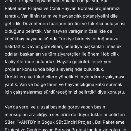
Zinciri Projesi kapsamında toplanan doğal süt, Bal
Paketleme Projesi ve Canlı Hayvan Borsası projelerimizi
tanıttık. Van ilinin tarım ve hayvancılık potansiyelini dile
getirdik. Düzenlenen fuarların üretici ve tüketici buluşması
olduğunu belirttik. Van hayvan varlığının özellikle de
küçükbaş hayvancılığında Türkiye birincisi olduğumuzu
hatırlattık. Devlet görevlileri, belediye başkanları, meslek
odaları başkanları ve tüm ziyaretçiler ile önemli lobicilik
faaliyetlerinde bulunduk. Hayata geçirilebilecek yeni
projeler konusunda bilgi alışverişinde bulunduk.
Üreticilere ve tüketicilere yönelik bilinçlendirme çalışması
yaptık. Van ve bölge tarım ve hayvancılığına katkı sunmak
için çalışmalarımız sürdüreceğimizi belirttik” diye konuştu.
Van’da yerel ve ulusal basında görev yapan basın
mensupları aracılığıyla seslerini de duyurduklarını belirten
Süer, “VANTB’nin Soğuk Süt Zinciri Projesi, Bal Paketleme
Projesi ve Canlı Hayvan Borsası Projesi tanıtım videoları ile