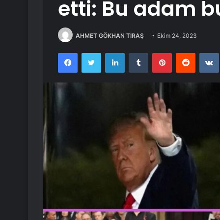
etti: Bu adam 
AHMET GÖKHAN TIRAŞ
Ekim 24, 2023
Facebook
Twitter
LinkedIn
Tumblr
Pinterest
Reddit