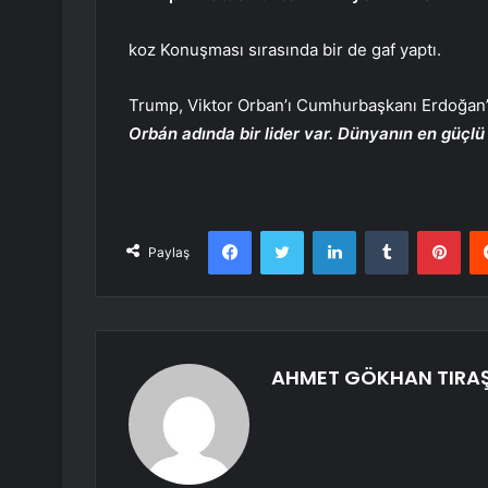
koz
Konuşması sırasında bir de gaf yaptı.
Trump, Viktor Orban’ı Cumhurbaşkanı Erdoğan’l
Orbán adında bir lider var. Dünyanın en güçlü li
Facebook
Twitter
LinkedIn
Tumblr
Pint
Paylaş
AHMET GÖKHAN TIRA