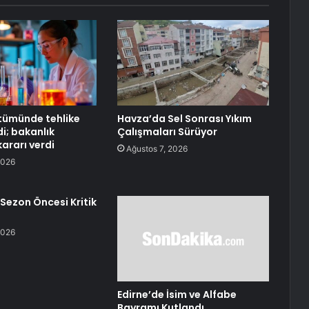
tümünde tehlike
Havza’da Sel Sonrası Yıkım
di; bakanlık
Çalışmaları Sürüyor
ararı verdi
Ağustos 7, 2026
2026
 Sezon Öncesi Kritik
2026
Edirne’de İsim ve Alfabe
Bayramı Kutlandı