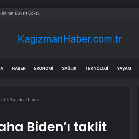
 İstinat Duvarı Çöktü
FA
HABER
EKONOMI
SAĞLIK
TEKNOLOJI
YAŞAM
t etti: Bu adam bunak
ha Biden’ı taklit