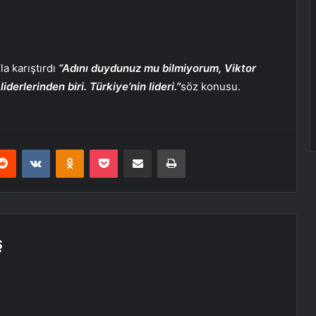
a karıştırdı
“Adını duydunuz mu bilmiyorum, Viktor
derlerinden biri. Türkiye’nin lideri.”
söz konusu.
erest
Reddit
VKontakte
Odnoklassniki
Pocket
E-Posta ile paylaş
Yazdır
Ş