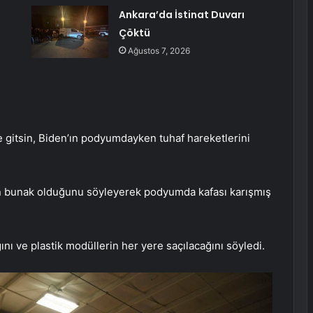
Ankara’da İstinat Duvarı
Çöktü
Ağustos 7, 2026
 gitsin, Biden’ın podyumdayken tuhaf hareketlerini
ın bunak olduğunu söyleyerek podyumda kafası karışmış
nı ve plastik modüllerin her yere saçılacağını söyledi.