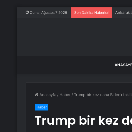
Ankara’da
Cuma, Ağustos 7 2026
Son Dakika Haberleri
ANASAY
Anasayfa
/
Haber
/
Trump bir kez daha Biden’ı takli
Haber
Trump bir kez da