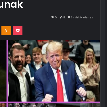
bunak
0
8
Bir dakikadan az
VKontakte
Odnoklassniki
Pocket