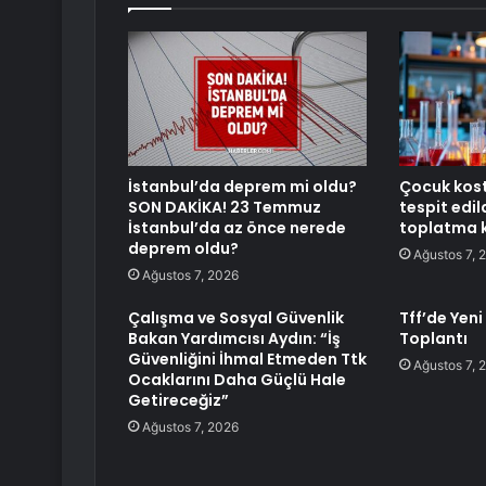
İstanbul’da deprem mi oldu?
Çocuk kos
SON DAKİKA! 23 Temmuz
tespit edil
İstanbul’da az önce nerede
toplatma k
deprem oldu?
Ağustos 7, 
Ağustos 7, 2026
Çalışma ve Sosyal Güvenlik
Tff’de Yeni
Bakan Yardımcısı Aydın: “İş
Toplantı
Güvenliğini İhmal Etmeden Ttk
Ağustos 7, 
Ocaklarını Daha Güçlü Hale
Getireceğiz”
Ağustos 7, 2026