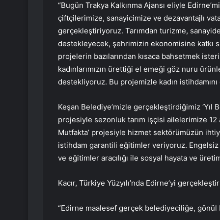
“Bugün Trakya Kalkınma Ajansı eliyle Edirne’mi
çiftçilerimize, sanayicimize ve dezavantajlı vata
gerçekleştiriyoruz. Tarımdan turizme, sanayid
destekleyecek, şehrimizin ekonomisine katkı s
projelerin bazılarından kısaca bahsetmek isteri
kadınlarımızın ürettiği el emeği göz nuru ürünl
destekliyoruz. Bu projemizle kadın istihdamını 
Keşan Belediye’mizle gerçekleştirdiğimiz ‘Yıl 
projesiyle sezonluk tarım işçisi ailelerimize 1
Mutfakta’ projesiyle hizmet sektörümüzün ihtiya
istihdam garantili eğitimler veriyoruz. Engelsi
ve eğitimler aracılığı ile sosyal hayata ve üreti
Kacır, Türkiye Yüzyılı’nda Edirne’yi gerçekleşti
“Edirne maalesef gerçek belediyeciliğe, gönül 