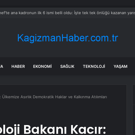
ajı’nda Su Baskınları
FA
HABER
EKONOMI
SAĞLIK
TEKNOLOJI
YAŞAM
: Ülkemize Asırlık Demokratik Haklar ve Kalkınma Atılımları
loji Bakanı Kacır: