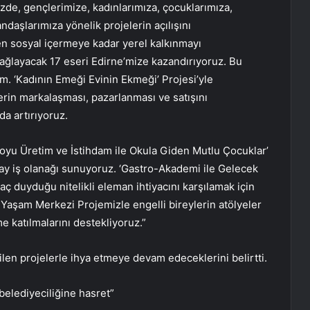
zde, gençlerimize, kadınlarımıza, çocuklarımıza,
ndaşlarımıza yönelik projelerin açılışını
en sosyal içermeye kadar yerel kalkınmayı
ağlayacak 17 eseri Edirne’mize kazandırıyoruz. Bu
m. ‘Kadının Emeği Evinin Ekmeği’ Projesi’yle
erin markalaşması, pazarlanması ve satışını
da artırıyoruz.
Boyu Üretim ve İstihdam ile Okula Giden Mutlu Çocuklar’
2 ay iş olanağı sunuyoruz. ‘Gastro-Akademi ile Gelecek
ç duyduğu nitelikli eleman ihtiyacını karşılamak için
z Yaşam Merkezi Projemizle engelli bireylerin atölyeler
me katılmalarını destekliyoruz.”
rilen projelerle ihya etmeye devam edeceklerini belirtti.
belediyeciliğine hasret”