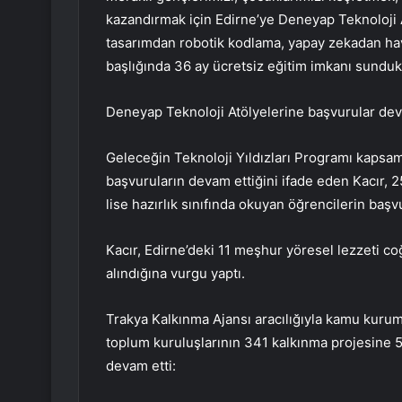
kazandırmak için Edirne’ye Deneyap Teknoloji A
tasarımdan robotik kodlama, yapay zekadan havacı
başlığında 36 ay ücretsiz eğitim imkanı sund
Deneyap Teknoloji Atölyelerine başvurular de
Geleceğin Teknoloji Yıldızları Programı kapsa
başvuruların devam ettiğini ifade eden Kacır, 25 
lise hazırlık sınıfında okuyan öğrencilerin başvu
Kacır, Edirne’deki 11 meşhur yöresel lezzeti coğ
alındığına vurgu yaptı.
Trakya Kalkınma Ajansı aracılığıyla kamu kurumla
toplum kuruluşlarının 341 kalkınma projesine 53
devam etti: