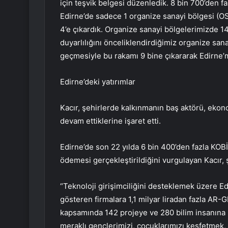
için teşvik belgesi düzenledik. 8 bin 700’den faz
Edirne’de sadece 1 organize sanayi bölgesi (OS
4’e çıkardık. Organize sanayi bölgelerimizde 1
duyarlılığını önceliklendirdiğimiz organize san
geçmesiyle bu rakamı 9 bine çıkararak Edirne’m
Edirne’deki yatırımlar
Kacır, şehirlerde kalkınmanın baş aktörü, ekon
devam ettiklerine işaret etti.
Edirne’de son 22 yılda 6 bin 400’den fazla KO
ödemesi gerçekleştirildiğini vurgulayan Kacır, ş
“Teknoloji girişimciliğini desteklemek üzere E
gösteren firmalara 1,1 milyar liradan fazla AR-
kapsamında 142 projeye ve 280 bilim insanına 3
meraklı gençlerimizi, çocuklarımızı keşfetmek, 