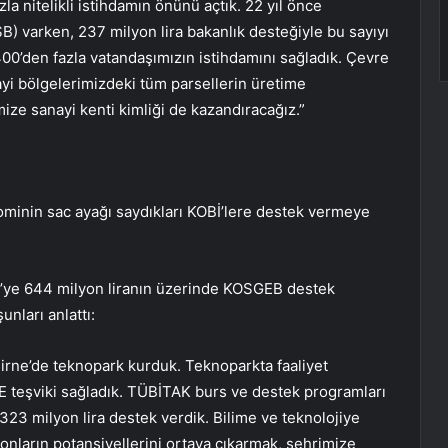
la nitelikli istihdamın önünü açtık. 22 yıl önce
B) varken, 237 milyon lira bakanlık desteğiyle bu sayıyı
400’den fazla vatandaşımızın istihdamını sağladık. Çevre
ayi bölgelerimizdeki tüm parsellerin üretime
ize sanayi kenti kimliği de kazandıracağız.”
ominin sac ayağı saydıkları KOBİ’lere destek vermeye
Bİ’ye 644 milyon liranın üzerinde KOSGEB destek
unları anlattı:
dirne’de teknopark kurduk. Teknoparkta faaliyet
GE teşviki sağladık. TÜBİTAK burs ve destek programları
23 milyon lira destek verdik. Bilime ve teknolojiye
onların potansiyellerini ortaya çıkarmak, şehrimize