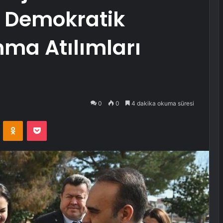
k Demokratik
nma Atılımları
0
0
4 dakika okuma süresi
VKontakte
Odnoklassniki
Pocket