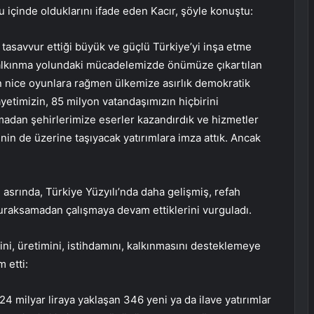
 içinde olduklarını ifade eden Kacır, şöyle konuştu:
tasavvur ettiği büyük ve güçlü Türkiye’yi inşa etme
kalkınma yolundaki mücadelemizde önümüze çıkartılan
n nice oyunlara rağmen ülkemize asırlık demokratik
layetimizin, 85 milyon vatandaşımızın hiçbirini
madan şehirlerimize eserler kazandırdık ve hizmetler
nin de üzerine taşıyacak yatırımlara imza attık. Ancak
asrında, Türkiye Yüzyılı’nda daha gelişmiş, refah
duraksamadan çalışmaya devam ettiklerini vurguladı.
ni, üretimini, istihdamını, kalkınmasını desteklemeye
 etti:
24 milyar liraya yaklaşan 346 yeni ya da ilave yatırımlar