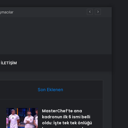
İLETIŞIM
Son Eklenen
MasterChef’te ana
kadronun ilk 6 ismi belli
oldu: İşte tek tek önlüğü