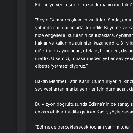
Edirne’ye yeni eserler kazandırmanın mutluluğu
“Sayın Cumhurbaşkanı’mızın liderliğinde, onun 
yolunda emin adımlarla ilerledik. Büyüme ve 
nice engellere, kurulan nice tuzaklara, oynana
haklar ve kalkınma atılımları kazandırdık. 81 vi
diğerinden ayırmadan, ötekileştirmeden, dışla
ürettik. Ülkemizi, muasır medeniyetler seviyesi
elbette ‘yetmez’ diyoruz.”
Bakan Mehmet Fatih Kacır, Cumhuriyet’in ikinci 
seviyesi artan marka şehirler için durmadan, 
Bu vizyon doğrultusunda Edirne’nin de sanayisi
devam ettiklerini dile getiren Kacır, şöyle devam
“Edirne’de gerçekleşecek toplam yatırım tutarı 