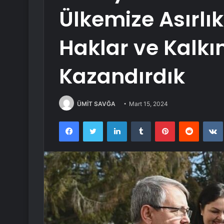
Ülkemize Asırlı
Haklar ve Kalkı
Kazandırdık
ÜMİT SAVĞA
Mart 15, 2024
Facebook
Twitter
LinkedIn
Tumblr
Pinterest
Reddit