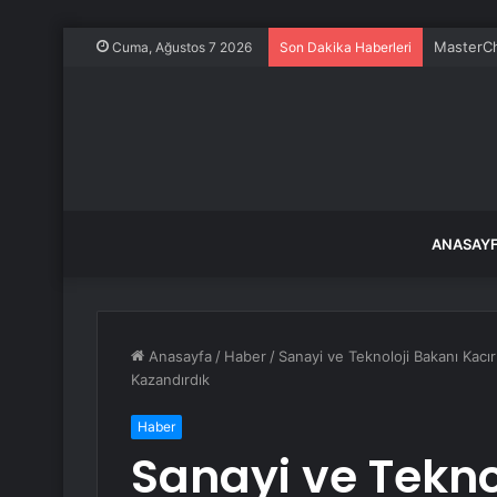
Almus Bar
Cuma, Ağustos 7 2026
Son Dakika Haberleri
ANASAY
Anasayfa
/
Haber
/
Sanayi ve Teknoloji Bakanı Kacır
Kazandırdık
Haber
Sanayi ve Tekno