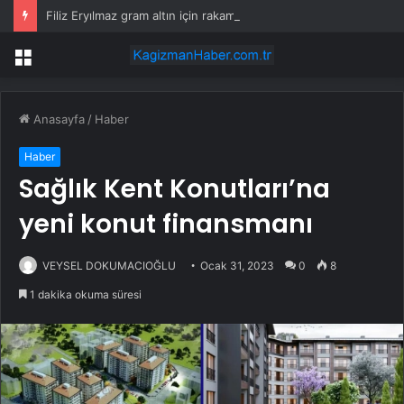
Filiz Eryılmaz gram altın için rakam verdi: Yarın akşama işaret etti
Menü
Anasayfa
/
Haber
Haber
Sağlık Kent Konutları’na
yeni konut finansmanı
VEYSEL DOKUMACIOĞLU
Ocak 31, 2023
0
8
1 dakika okuma süresi