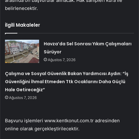
arasında ön başvurular alınacak. Hak sahipleri kura ile
belirlenecektir.
İlgili Makaleler
Havza’da Sel Sonrası Yıkım Çalışmaları
Sürüyor
Ağustos 7, 2026
Çalışma ve Sosyal Güvenlik Bakan Yardımcısı Aydın: “İş
Güvenliğini İhmal Etmeden Ttk Ocaklarını Daha Güçlü
Hale Getireceğiz”
Ağustos 7, 2026
Başvuru işlemleri www.kentkonut.com.tr adresinden
online olarak gerçekleştirilecektir.