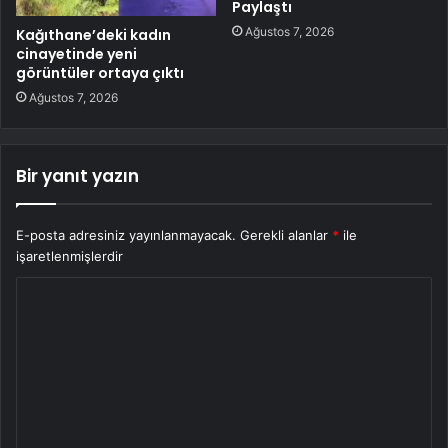
Paylaştı
Ağustos 7, 2026
Kağıthane’deki kadın
cinayetinde yeni
görüntüler ortaya çıktı
Ağustos 7, 2026
Bir yanıt yazın
E-posta adresiniz yayınlanmayacak.
Gerekli alanlar
*
ile
işaretlenmişlerdir
Y
o
r
u
m
*