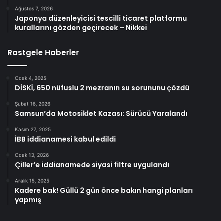
Ağustos 7, 2026
Japonya düzenleyicisi tescilli ticaret platformu
kurallarını gözden geçirecek – Nikkei
Rastgele Haberler
Ocak 4, 2025
DİSKİ, 650 nüfuslu 2 mezranın su sorununu çözdü
Şubat 16, 2026
Samsun’da Motosiklet Kazası: Sürücü Yaralandı
Kasım 27, 2025
İBB iddianamesi kabul edildi
Ocak 13, 2026
Çiller’e iddianamede siyasi filtre uygulandı
Aralık 15, 2025
Kadere bak! Güllü 2 gün önce bakın hangi planları
yapmış