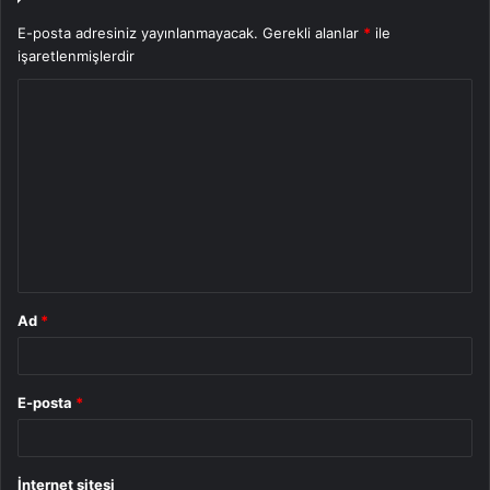
E-posta adresiniz yayınlanmayacak.
Gerekli alanlar
*
ile
işaretlenmişlerdir
Y
o
r
u
m
*
Ad
*
E-posta
*
İnternet sitesi