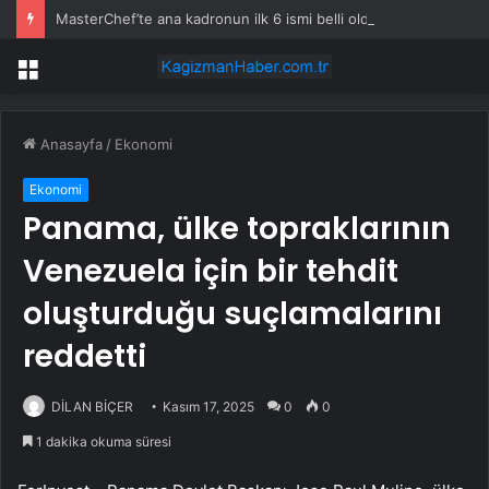
MasterChef’te ana kadronun ilk 6 ismi belli oldu: İşte tek tek önlüğü kazanan yarışmacılar
Menü
Anasayfa
/
Ekonomi
Ekonomi
Panama, ülke topraklarının
Venezuela için bir tehdit
oluşturduğu suçlamalarını
reddetti
DİLAN BİÇER
Kasım 17, 2025
0
0
1 dakika okuma süresi