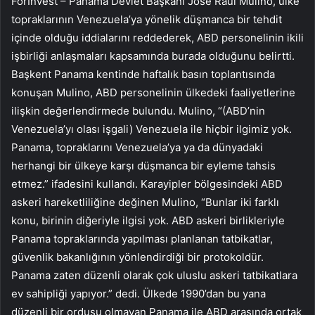
ForInvest – Panama Devlet Başkanı Jose Raul Mulino, ülke
topraklarının Venezuela’ya yönelik düşmanca bir tehdit
içinde olduğu iddialarını reddederek, ABD personelinin ikili
işbirliği anlaşmaları kapsamında burada olduğunu belirtti.
Başkent Panama kentinde haftalık basın toplantısında
konuşan Mulino, ABD personelinin ülkedeki faaliyetlerine
ilişkin değerlendirmede bulundu. Mulino, “(ABD’nin
Venezuela’yı olası işgali) Venezuela ile hiçbir ilgimiz yok.
Panama, topraklarını Venezuela’ya ya da dünyadaki
herhangi bir ülkeye karşı düşmanca bir eyleme tahsis
etmez.” ifadesini kullandı. Karayipler bölgesindeki ABD
askeri hareketliliğine değinen Mulino, “Bunlar iki farklı
konu, birinin diğeriyle ilgisi yok. ABD askeri birlikleriyle
Panama topraklarında yapılması planlanan tatbikatlar,
güvenlik bakanlığının yönlendirdiği bir protokoldür.
Panama zaten düzenli olarak çok uluslu askeri tatbikatlara
ev sahipliği yapıyor.” dedi. Ülkede 1990’dan bu yana
düzenli bir ordusu olmayan Panama ile ABD arasında ortak