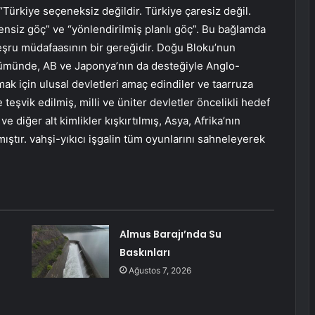
Türkiye seçeneksiz değildir. Türkiye çaresiz değil.
ensiz göç” ve “yönlendirilmiş planlı göç”. Bu bağlamda
eşru müdafaasının bir gereğidir. Doğu Bloku’nun
ümünde, AB ve Japonya’nın da desteğiyle Anglo-
ak için ulusal devletleri amaç edindiler ve taarruza
e teşvik edilmiş, milli ve üniter devletler öncelikli hedef
e diğer alt kimlikler kışkırtılmış, Asya, Afrika’nın
ştır. vahşi-yıkıcı işgalin tüm oyunlarını sahneleyerek
Almus Barajı’nda Su
Baskınları
Ağustos 7, 2026