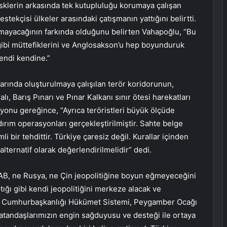
isklerin arkasında tek kutupluluğu korumaya çalışan
tekçisi ülkeler arasındaki çatışmanın yattığını belirtti.
amayacağının farkında olduğunu belirten Vahapoğlu, “Bu
ibi müttefiklerini ve Anglosakson’u hep boyunduruk
kendi kendine.”
arında oluşturulmaya çalışılan terör koridorunun,
lı, Barış Pınarı ve Pınar Kalkanı sınır ötesi harekatları
iyonu gereğince, “Ayrıca teröristleri büyük ölçüde
dırım operasyonları gerçekleştirilmiştir. Sahte belge
i bir tehdittir. Türkiye çaresiz değil. Kurallar içinden
alternatif olarak değerlendirilmelidir” dedi.
AB, ne Rusya, ne Çin jeopolitiğine boyun eğmeyeceğini
ığı gibi kendi jeopolitiğini merkeze alacak ve
an Cumhurbaşkanlığı Hükümet Sistemi, Peygamber Ocağı
atandaşlarımızın engin sağduyusu ve desteği ile ortaya