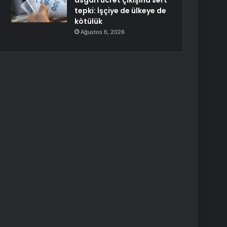
asgari ücret çıkışına sert
tepki: İşçiye de ülkeye de
kötülük
Ağustos 6, 2026