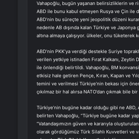
Vahapoğlu, bugün yaşanan belirsizliklerin ve r
ABD ile bunu kabul etmeyen Rusya ve Çin ile des
ABD’nin bu süreçte yeni jeopolitik düzeni kur
nedenle AB dışında kalan Türkiye ve Japonya g
altına almaya çalışıyor. ülkeler, onu tüketerek 
ABD’nin PKK’ya verdiği destekle Suriye toprakl
verilen yetkiye istinaden Fırat Kalkanı, Zeytin Da
ile önlendiği belirtildi. Vahapoğlu, BM konvans
etkisiz hale getiren Pençe, Kıran, Kapan ve Yıl
temini ve verilmesi Türkiye’nin bekası için öneml
çıkılmaz bir hal alırsa NATO’dan çıkmak bile bir 
Türkiye’nin bugüne kadar olduğu gibi ne ABD, 
belirten Vahapoğlu, “Türkiye bugüne kadar yapt
“Vatandaşımızın güven ve kararıyla oluşturul
olarak gördüğümüz Türk Silahlı Kuvvetleri ve v