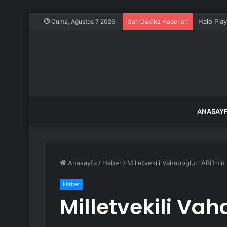
Halo Pla
Cuma, Ağustos 7 2026
Son Dakika Haberleri
ANASAY
Anasayfa
/
Haber
/
Milletvekili Vahapoğlu: “ABD’nin
Haber
Milletvekili Va