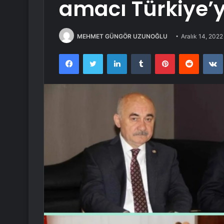
amacı Türkiye’
MEHMET GÜNGÖR UZUNOĞLU
Aralık 14, 2022
Facebook
Twitter
LinkedIn
Tumblr
Pinterest
Reddit