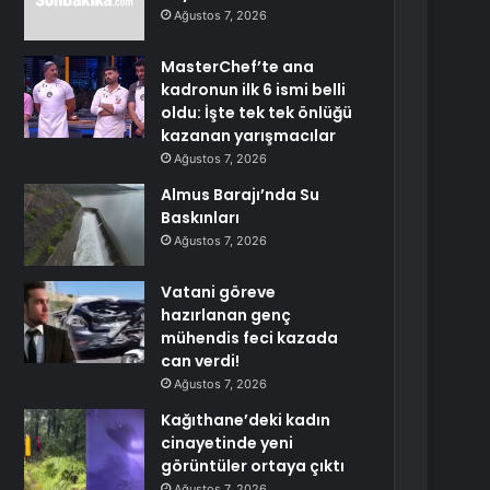
Ağustos 7, 2026
MasterChef’te ana
kadronun ilk 6 ismi belli
oldu: İşte tek tek önlüğü
kazanan yarışmacılar
Ağustos 7, 2026
Almus Barajı’nda Su
Baskınları
Ağustos 7, 2026
Vatani göreve
hazırlanan genç
mühendis feci kazada
can verdi!
Ağustos 7, 2026
Kağıthane’deki kadın
cinayetinde yeni
görüntüler ortaya çıktı
Ağustos 7, 2026