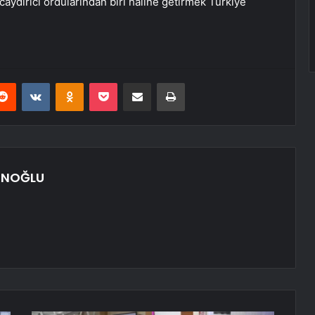
 caydırıcı ordularından biri haline getirmek Türkiye
erest
Reddit
VKontakte
Odnoklassniki
Pocket
E-Posta ile paylaş
Yazdır
UNOĞLU