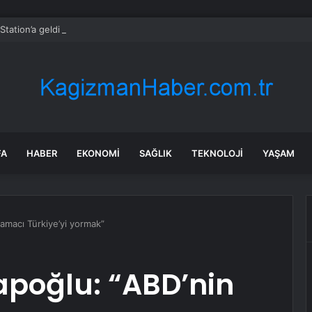
yStation’a geldi ama oyuncuların büyük bölümü oyunu açmadı
FA
HABER
EKONOMI
SAĞLIK
TEKNOLOJI
YAŞAM
 amacı Türkiye’yi yormak”
hapoğlu: “ABD’nin