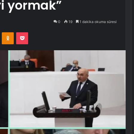
yi yormak”
0
19
1 dakika okuma süresi
VKontakte
Odnoklassniki
Pocket