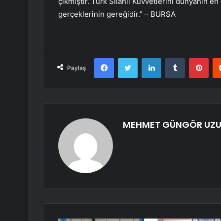
çıkmıştır. Türk Silahlı Kuvvetlerini dünyanın en
gerçeklerinin gereğidir.” – BURSA
Facebook
Twitter
LinkedIn
Tumblr
Pint
Paylaş
MEHMET GÜNGÖR UZ