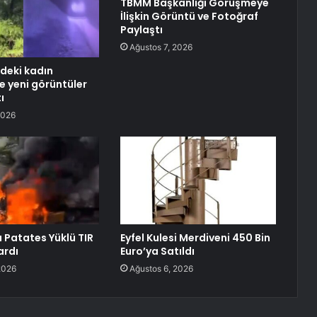
TBMM Başkanlığı Görüşmeye
İlişkin Görüntü ve Fotoğraf
Paylaştı
Ağustos 7, 2026
deki kadın
e yeni görüntüler
ı
2026
Patates Yüklü TIR
Eyfel Kulesi Merdiveni 450 Bin
ardı
Euro’ya Satıldı
2026
Ağustos 6, 2026