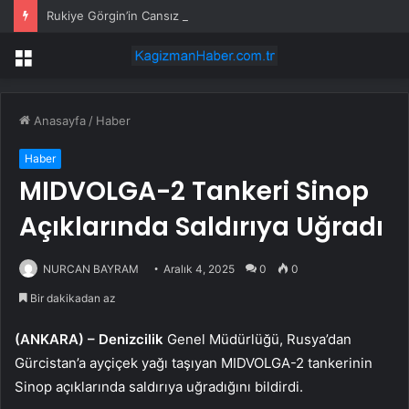
Rukiye Görgin’in Cansız Bedeni Göl Çevresinde Bulundu
Menü
Anasayfa
/
Haber
Haber
MIDVOLGA-2 Tankeri Sinop
Açıklarında Saldırıya Uğradı
NURCAN BAYRAM
Aralık 4, 2025
0
0
Bir dakikadan az
(ANKARA) –
Denizcilik
Genel Müdürlüğü, Rusya’dan
Gürcistan’a ayçiçek yağı taşıyan MIDVOLGA-2 tankerinin
Sinop açıklarında saldırıya uğradığını bildirdi.