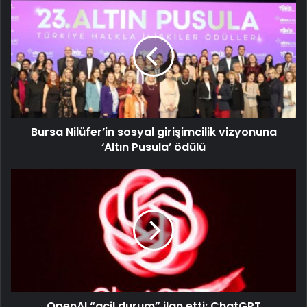
Bursa Nilüfer’in sosyal girişimcilik vizyonuna
‘Altın Pusula’ ödülü
OpenAI “acil durum” ilan etti: ChatGPT