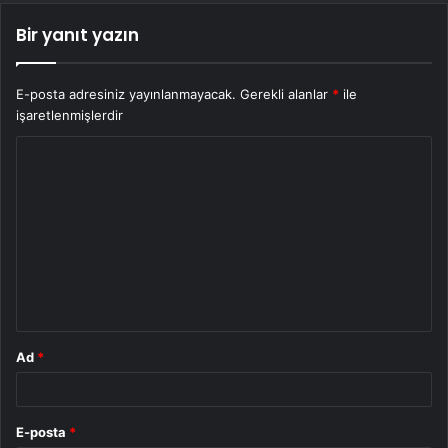
Bir yanıt yazın
E-posta adresiniz yayınlanmayacak.
Gerekli alanlar
*
ile
işaretlenmişlerdir
Y
o
r
u
m
*
Ad
*
E-posta
*