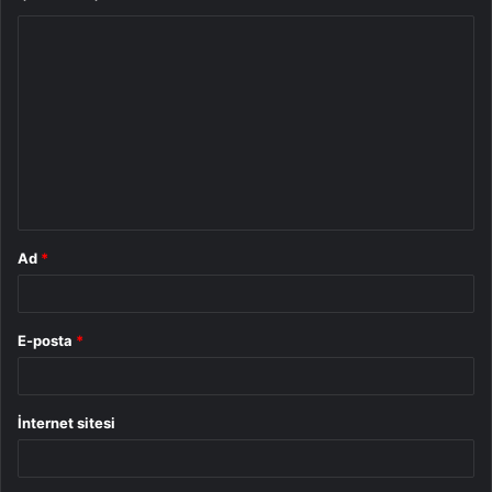
Y
o
r
u
m
*
Ad
*
E-posta
*
İnternet sitesi