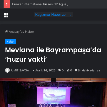
Brinker International hissesi 12 Ağustos’ta yüzde 6,6 hareket edebilir
Menü
Anasayfa
/
Haber
Haber
Mevlana ile Bayrampaşa’da
‘huzur vakti’
ÜMİT SAVĞA
Aralık 14, 2025
0
0
Bir dakikadan az