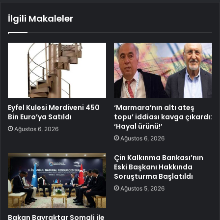
İlgili Makaleler
Eyfel Kulesi Merdiveni 450
‘Marmara’nın altı ateş
Bin Euro’ya Satıldı
topu’ iddiası kavga çıkardı:
‘Hayal ürünü!’
Ağustos 6, 2026
Ağustos 6, 2026
Çin Kalkınma Bankası’nın
Eski Başkanı Hakkında
Soruşturma Başlatıldı
Ağustos 5, 2026
Bakan Bayraktar Somali ile