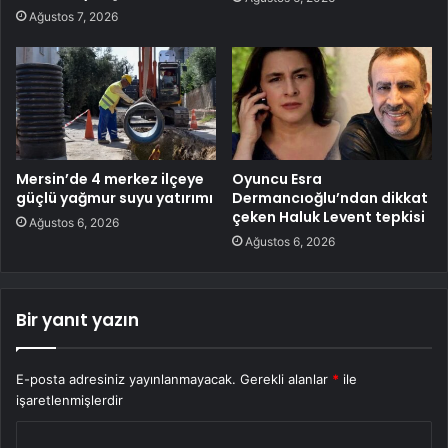
Ağustos 7, 2026
Mersin’de 4 merkez ilçeye
Oyuncu Esra
güçlü yağmur suyu yatırımı
Dermancıoğlu’ndan dikkat
çeken Haluk Levent tepkisi
Ağustos 6, 2026
Ağustos 6, 2026
Bir yanıt yazın
E-posta adresiniz yayınlanmayacak.
Gerekli alanlar
*
ile
işaretlenmişlerdir
Y