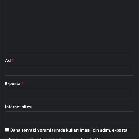
o
r
u
m
*
Ad
*
E-posta
*
İnternet sitesi
Daha sonraki yorumlarımda kullanılması için adım, e-posta