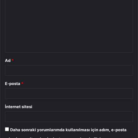
o
r
u
m
*
Ad
*
E-posta
*
İnternet sitesi
Daha sonraki yorumlarımda kullanılması için adım, e-posta