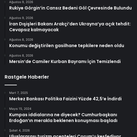
Ağustos 9, 2026
Rukiye Görgin’in Cansız Bedeni Göl Çevresinde Bulundu
Ağustos 9, 2026
İran Dışişleri Bakanı Arakçi’den Ukrayna’ya açık tehdit:
Cevapsız kalmayacak
Ağustos 8, 2026
Konumu değiştirilen gasilhane tepkilere neden oldu
Ağustos 8, 2026
Mersin’de Camiler Kurban Bayramı İçin Temizlendi
Rastgele Haberler
Mart 7, 2025
Merkez Bankası Politika Faizini Yüzde 42,5’e İndirdi
Mayıs 15, 2024
Kumpas iddialarına ne diyecek? Cumhurbaşkanı
Erdoğan’ın merakla beklenen konuşması başladı
Şubat 4, 2026
Uluslararası turizm acenteleri Çorum’u keşfediyor