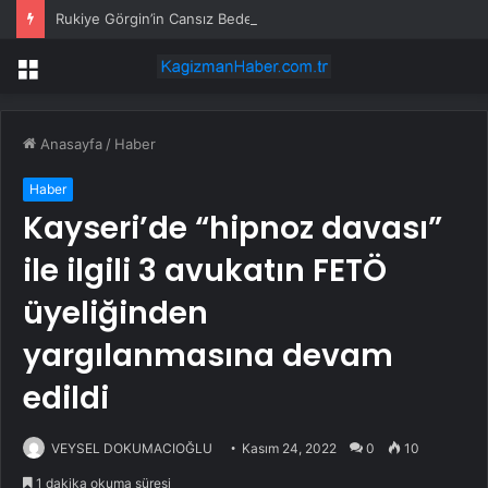
Rukiye Görgin’in Cansız Bedeni Göl Çevresinde Bulundu
Menü
Anasayfa
/
Haber
Haber
Kayseri’de “hipnoz davası”
ile ilgili 3 avukatın FETÖ
üyeliğinden
yargılanmasına devam
edildi
VEYSEL DOKUMACIOĞLU
Kasım 24, 2022
0
10
1 dakika okuma süresi