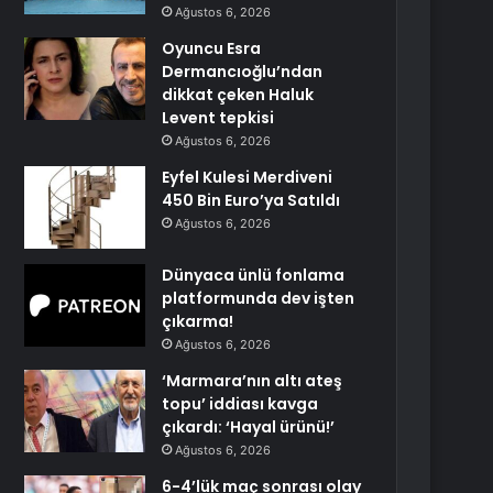
Ağustos 6, 2026
Oyuncu Esra
Dermancıoğlu’ndan
dikkat çeken Haluk
Levent tepkisi
Ağustos 6, 2026
Eyfel Kulesi Merdiveni
450 Bin Euro’ya Satıldı
Ağustos 6, 2026
Dünyaca ünlü fonlama
platformunda dev işten
çıkarma!
Ağustos 6, 2026
‘Marmara’nın altı ateş
topu’ iddiası kavga
çıkardı: ‘Hayal ürünü!’
Ağustos 6, 2026
6-4’lük maç sonrası olay