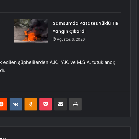
Samsun’da Patates Yüklü TIR
Yangın Çıkardı
Ağustos 6, 2026
 edilen şüphelilerden A.K., Y.K. ve M.S.A. tutuklandı;
dı.
erest
Reddit
VKontakte
Odnoklassniki
Pocket
E-Posta ile paylaş
Yazdır