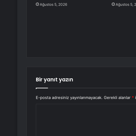
Ağustos 5, 2026
Ağustos 5, 
Bir yanıt yazın
E-posta adresiniz yayınlanmayacak.
Gerekli alanlar
*
i
Y
o
r
u