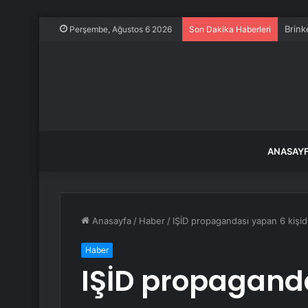
Brink
Perşembe, Ağustos 6 2026
Son Dakika Haberleri
ANASAY
Anasayfa
/
Haber
/
IŞİD propagandası yapan 6 kişid
Haber
IŞİD propagand