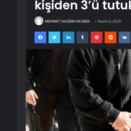
kişiden 3’ü tutu
MEHMET HAZBİN KAZBEK
Kasım 4, 2025
Facebook
Twitter
LinkedIn
Tumblr
Pinterest
Reddit