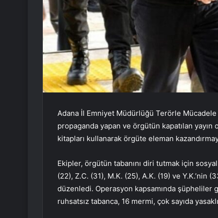
Adana İl Emniyet Müdürlüğü Terörle Mücadele 
propaganda yapan ve örgütün kapatılan yayın org
kitapları kullanarak örgüte eleman kazandırmaya 
Ekipler, örgütün tabanını diri tutmak için sosya
(22), Z.C. (31), M.K. (25), A.K. (19) ve Y.K.’ni
düzenledi. Operasyon kapsamında şüpheliler gö
ruhsatsız tabanca, 16 mermi, çok sayıda yasaklı k