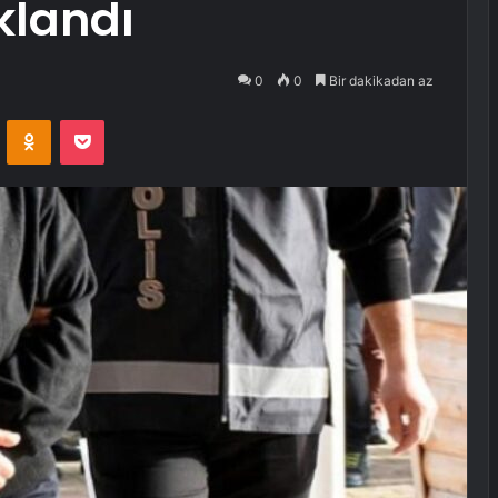
klandı
0
0
Bir dakikadan az
VKontakte
Odnoklassniki
Pocket