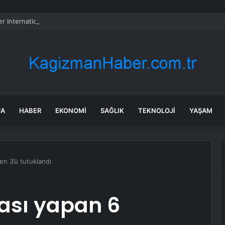
er International hissesi 12 Ağustos’ta yüzde 6,6 hareket edebilir
FA
HABER
EKONOMI
SAĞLIK
TEKNOLOJI
YAŞAM
en 3’ü tutuklandı
ası yapan 6