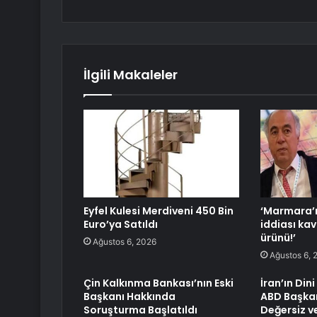
İlgili Makaleler
Eyfel Kulesi Merdiveni 450 Bin
‘Marmara’n
Euro’ya Satıldı
iddiası kav
ürünü!’
Ağustos 6, 2026
Ağustos 6, 
Çin Kalkınma Bankası’nın Eski
İran’ın Din
Başkanı Hakkında
ABD Başkan
Soruşturma Başlatıldı
Değersiz v