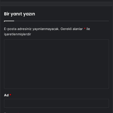
Bir yanıt yazın
E-posta adresiniz yayınlanmayacak.
Gerekli alanlar
*
ile
işaretlenmişlerdir
Y
o
r
u
m
*
Ad
*