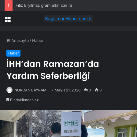
Filiz Eryılmaz gram altın için rakam verdi: Yarın akşama işaret etti
Menü
Anasayfa
/
Haber
Haber
İHH’dan Ramazan’da
Yardım Seferberliği
NURCAN BAYRAM
Mayıs 21, 2026
0
0
Bir dakikadan az