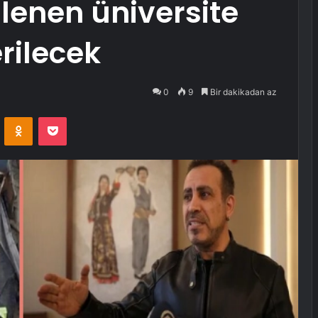
lenen üniversite
rilecek
0
9
Bir dakikadan az
VKontakte
Odnoklassniki
Pocket