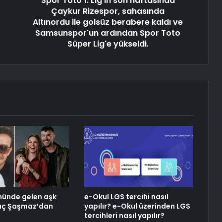
Spor Toto 1. Lig'in son haftasında
Çaykur Rizespor, sahasında
Altınordu ile golsüz berabere kaldı ve
Samsunspor'un ardından Spor Toto
Süper Lig'e yükseldi.
ünde gelen aşk
e-Okul LGS tercihi nasıl
ytaç Şaşmaz’dan
yapılır? e-Okul üzerinden LGS
tercihleri nasıl yapılır?