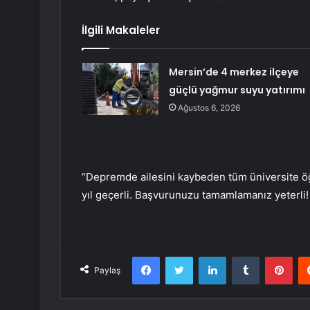
İlgili Makaleler
Mersin’de 4 merkez ilçeye
güçlü yağmur suyu yatırımı
Ağustos 6, 2026
“Depremde ailesini kaybeden tüm üniversite öğ
yıl geçerli. Başvurunuzu tamamlamanız yeterli!
Facebook
Twitter
LinkedIn
Tumblr
Pint
Paylaş