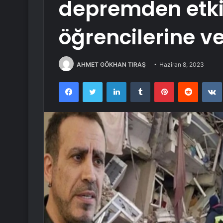
depremden etki
öğrencilerine ve
AHMET GÖKHAN TIRAŞ
Haziran 8, 2023
Facebook
Twitter
LinkedIn
Tumblr
Pinterest
Reddit