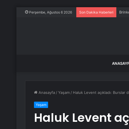
Brink
Perşembe, Ağustos 6 2026
Son Dakika Haberleri
ANASAY
Anasayfa
/
Yaşam
/
Haluk Levent açıkladı: Burslar 
Yaşam
Haluk Levent aç