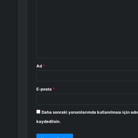
Y
o
r
u
m
*
Ad
*
E-posta
*
Daha sonraki yorumlarımda kullanılması için adı
kaydedilsin.