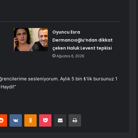
Oyuncu Esra
Dermancıoğlu’ndan dikkat
çeken Haluk Levent tepkisi
Ağustos 6, 2026
rencilerime sesleniyorum. Aylık 5 bin ₺’lik bursunuz 1
 Haydi!”
erest
Reddit
VKontakte
Odnoklassniki
Pocket
E-Posta ile paylaş
Yazdır