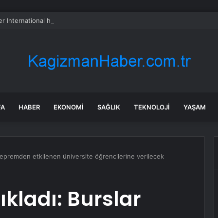
er International hissesi 12 Ağustos’ta yüzde 6,6 hareket edebilir
FA
HABER
EKONOMI
SAĞLIK
TEKNOLOJI
YAŞAM
depremden etkilenen üniversite öğrencilerine verilecek
ıkladı: Burslar