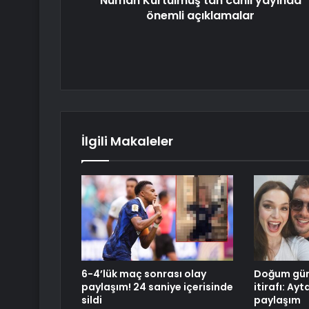
Numan Kurtulmuş'tan canlı yayında
önemli açıklamalar
İlgili Makaleler
6-4’lük maç sonrası olay
Doğum gün
paylaşım! 24 saniye içerisinde
itirafı: A
sildi
paylaşım