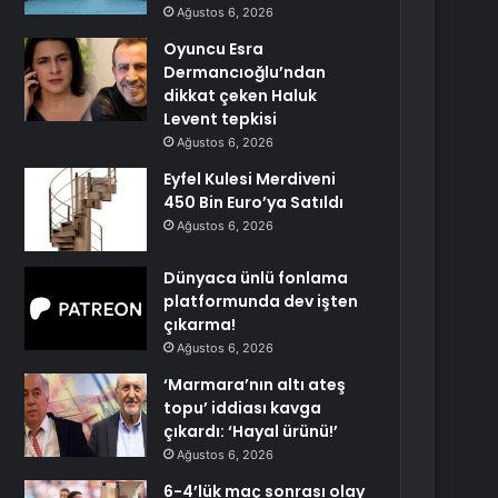
Ağustos 6, 2026
Oyuncu Esra
Dermancıoğlu’ndan
dikkat çeken Haluk
Levent tepkisi
Ağustos 6, 2026
Eyfel Kulesi Merdiveni
450 Bin Euro’ya Satıldı
Ağustos 6, 2026
Dünyaca ünlü fonlama
platformunda dev işten
çıkarma!
Ağustos 6, 2026
‘Marmara’nın altı ateş
topu’ iddiası kavga
çıkardı: ‘Hayal ürünü!’
Ağustos 6, 2026
6-4’lük maç sonrası olay