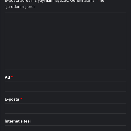
E-posta adresiniz yayınlanmayacak.
Gerekli alanlar
*
ile
işaretlenmişlerdir
Y
o
r
u
m
*
Ad
*
E-posta
*
İnternet sitesi