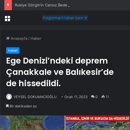
Rukiye Görgin’in Cansız Bedeni Göl Çevresinde Bulundu
Menü
Anasayfa
/
Haber
Haber
Ege Denizi’ndeki deprem
Çanakkale ve Balıkesir’de
de hissedildi.
VEYSEL DOKUMACIOĞLU
Ocak 11, 2023
0
11
Bir dakikadan az