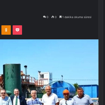
0
0
1 dakika okuma süresi
VKontakte
Odnoklassniki
Pocket