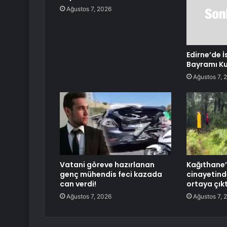
Ağustos 7, 2026
Edirne’de İ
Bayramı Ku
Ağustos 7, 
Vatani göreve hazırlanan
Kağıthane’
genç mühendis feci kazada
cinayetind
can verdi!
ortaya çıkt
Ağustos 7, 2026
Ağustos 7, 