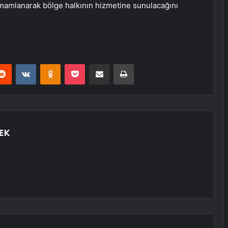
amlanarak bölge halkının hizmetine sunulacağını
erest
Reddit
VKontakte
Odnoklassniki
Pocket
E-Posta ile paylaş
Yazdır
EK