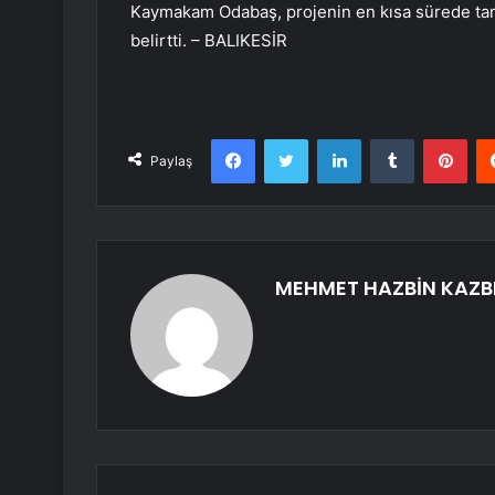
Kaymakam Odabaş, projenin en kısa sürede tam
belirtti. – BALIKESİR
Facebook
Twitter
LinkedIn
Tumblr
Pint
Paylaş
MEHMET HAZBİN KAZB