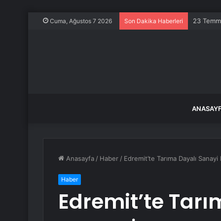
Filiz Ery
Cuma, Ağustos 7 2026
Son Dakika Haberleri
ANASAY
Anasayfa
/
Haber
/
Edremit’te Tarıma Dayalı Sanayi P
Haber
Edremit’te Tarı