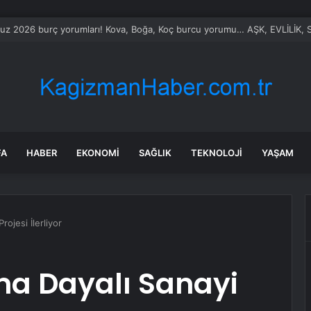
ılmaz gram altın için rakam verdi: Yarın akşama işaret etti
FA
HABER
EKONOMI
SAĞLIK
TEKNOLOJI
YAŞAM
rojesi İlerliyor
ma Dayalı Sanayi