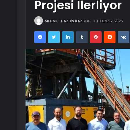
Projesi İlerliyor
MEHMET HAZBİN KAZBEK
Haziran 2, 2025
Facebook
Twitter
LinkedIn
Tumblr
Pinterest
Reddit