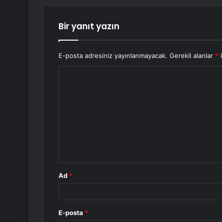
Bir yanıt yazın
E-posta adresiniz yayınlanmayacak.
Gerekli alanlar
*
i
Y
o
r
u
m
*
Ad
*
E-posta
*