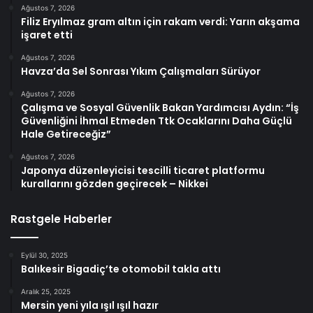
Ağustos 7, 2026
Filiz Eryılmaz gram altın için rakam verdi: Yarın akşama
işaret etti
Ağustos 7, 2026
Havza’da Sel Sonrası Yıkım Çalışmaları Sürüyor
Ağustos 7, 2026
Çalışma ve Sosyal Güvenlik Bakan Yardımcısı Aydın: “İş
Güvenliğini İhmal Etmeden Ttk Ocaklarını Daha Güçlü
Hale Getireceğiz”
Ağustos 7, 2026
Japonya düzenleyicisi tescilli ticaret platformu
kurallarını gözden geçirecek – Nikkei
Rastgele Haberler
Eylül 30, 2025
Balıkesir Bigadiç’te otomobil takla attı
Aralık 25, 2025
Mersin yeni yıla ışıl ışıl hazır