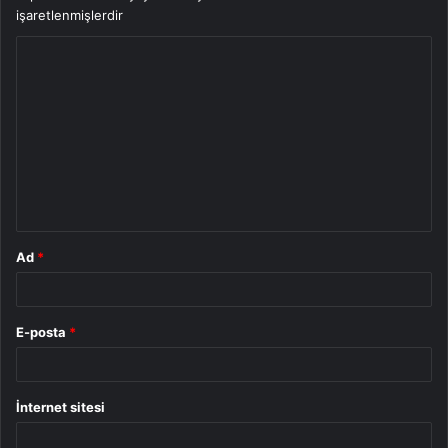
işaretlenmişlerdir
Y
o
r
u
m
*
Ad
*
E-posta
*
İnternet sitesi