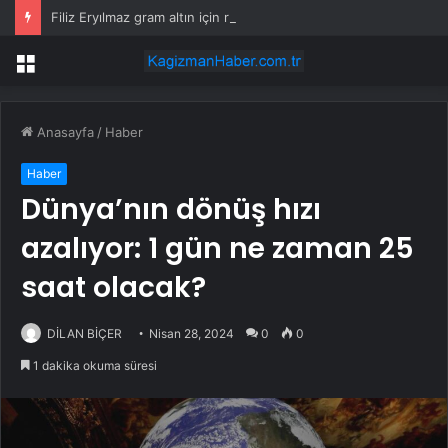
Filiz Eryılmaz gram altın için rakam verdi: Yarın akşama işaret etti
Menü
Anasayfa
/
Haber
Haber
Dünya’nın dönüş hızı
azalıyor: 1 gün ne zaman 25
saat olacak?
DİLAN BİÇER
Nisan 28, 2024
0
0
1 dakika okuma süresi