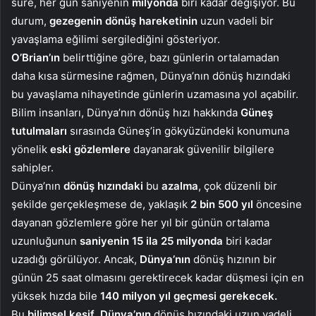
süre, her gün saniyenin
milyonda
biri kadar değişiyor. Bu
durum,
gezegenin dönüş hareketinin
uzun vadeli bir
yavaşlama eğilimi sergilediğini gösteriyor.
O’Brian’ın
belirttiğine göre, bazı günlerin ortalamadan
daha kısa sürmesine rağmen, Dünya’nın dönüş hızındaki
bu yavaşlama nihayetinde günlerin uzamasına yol açabilir.
Bilim insanları, Dünya’nın dönüş hızı hakkında
Güneş
tutulmaları
sırasında Güneş’in gökyüzündeki konumuna
yönelik
eski gözlemlere
dayanarak güvenilir bilgilere
sahipler.
Dünya’nın
dönüş hızındaki
bu
azalma
, çok düzenli bir
şekilde gerçekleşmese de, yaklaşık
2 bin 500 yıl
öncesine
dayanan gözlemlere göre her yıl bir günün ortalama
uzunluğunun
saniyenin 15 ila 25 milyonda
biri kadar
uzadığı görülüyor. Ancak,
Dünya’nın
dönüş hızının bir
günün 25 saat olmasını gerektirecek kadar düşmesi için en
yüksek hızda bile
140 milyon yıl geçmesi gerekecek.
Bu
bilimsel keşif
,
Dünya’nın
dönüş hızındaki uzun vadeli