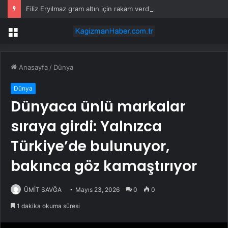
Filiz Eryılmaz gram altın için rakam verdi: Yarın akşama işaret etti
Menü
Anasayfa
/
Dünya
Dünya
Dünyaca ünlü markalar
sıraya girdi: Yalnızca
Türkiye’de bulunuyor,
bakınca göz kamaştırıyor
ÜMİT SAVĞA
Mayıs 23, 2026
0
0
1 dakika okuma süresi