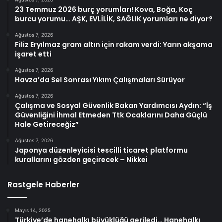
23 Temmuz 2026 burç yorumları! Kova, Boğa, Koç
burcu yorumu… AŞK, EVLİLİK, SAĞLIK yorumları ne diyor?
Ağustos 7, 2026
Filiz Eryılmaz gram altın için rakam verdi: Yarın akşama
işaret etti
Ağustos 7, 2026
Havza’da Sel Sonrası Yıkım Çalışmaları Sürüyor
Ağustos 7, 2026
Çalışma ve Sosyal Güvenlik Bakan Yardımcısı Aydın: “İş
Güvenliğini İhmal Etmeden Ttk Ocaklarını Daha Güçlü
Hale Getireceğiz”
Ağustos 7, 2026
Japonya düzenleyicisi tescilli ticaret platformu
kurallarını gözden geçirecek – Nikkei
Rastgele Haberler
Mayıs 14, 2025
Türkiye’de hanehalkı büyüklüğü geriledi… Hanehalkı