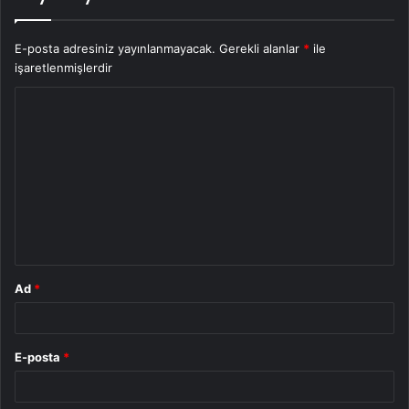
E-posta adresiniz yayınlanmayacak.
Gerekli alanlar
*
ile
işaretlenmişlerdir
Y
o
r
u
m
*
Ad
*
E-posta
*