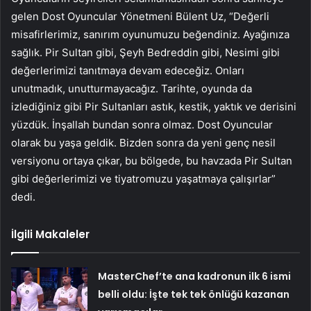
gelen Dost Oyuncular Yönetmeni Bülent Uz, “Değerli
misafirlerimiz, sanırım oyunumuzu beğendiniz. Ayağınıza
sağlık. Pir Sultan gibi, Şeyh Bedreddin gibi, Nesimi gibi
değerlerimizi tanıtmaya devam edeceğiz. Onları
unutmadık, unutturmayacağız. Tarihte, oyunda da
izlediğiniz gibi Pir Sultanları astık, kestik, yaktık ve derisini
yüzdük. İnşallah bundan sonra olmaz. Dost Oyuncular
olarak bu yaşa geldik. Bizden sonra da yeni genç nesil
versiyonu ortaya çıkar, bu bölgede, bu havzada Pir Sultan
gibi değerlerimizi ve tiyatromuzu yaşatmaya çalışırlar”
dedi.
İlgili Makaleler
MasterChef’te ana kadronun ilk 6 ismi
belli oldu: İşte tek tek önlüğü kazanan