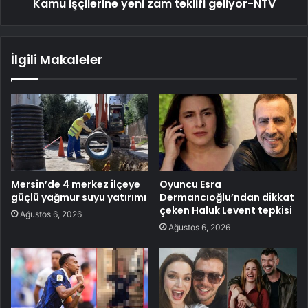
Kamu işçilerine yeni zam teklifi geliyor-NTV
İlgili Makaleler
Mersin’de 4 merkez ilçeye
Oyuncu Esra
güçlü yağmur suyu yatırımı
Dermancıoğlu’ndan dikkat
çeken Haluk Levent tepkisi
Ağustos 6, 2026
Ağustos 6, 2026