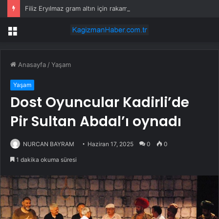
Filiz Eryılmaz gram altın için rakam verdi: Yarın akşama işaret etti
Menü
Anasayfa
/
Yaşam
Yaşam
Dost Oyuncular Kadirli’de
Pir Sultan Abdal’ı oynadı
NURCAN BAYRAM
Haziran 17, 2025
0
0
1 dakika okuma süresi