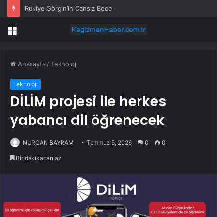
Rukiye Görgin’in Cansız Bedeni Göl Çevresinde Bulundu
Menü
Anasayfa
/
Teknoloji
Teknoloji
DİLİM projesi ile herkes
yabancı dil öğrenecek
NURCAN BAYRAM
Temmuz 5, 2026
0
0
Bir dakikadan az