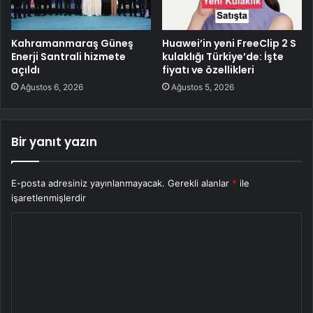
Kahramanmaraş Güneş
Huawei’in yeni FreeClip 2 S
Enerji Santrali hizmete
kulaklığı Türkiye’de: İşte
açıldı
fiyatı ve özellikleri
Ağustos 6, 2026
Ağustos 5, 2026
Bir yanıt yazın
E-posta adresiniz yayınlanmayacak.
Gerekli alanlar
*
ile
işaretlenmişlerdir
Y
o
r
u
m