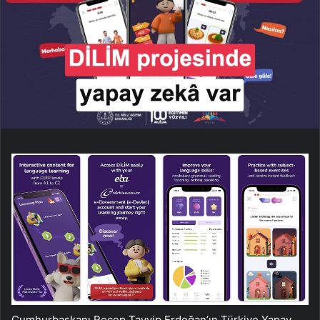
Cumhurbaşkanı Recep Tayyip Erdoğan’ın Türkiye Yapay