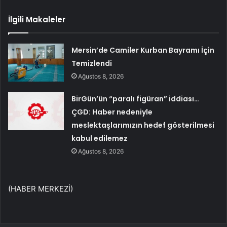
İlgili Makaleler
Mersin’de Camiler Kurban Bayramı İçin
Temizlendi
Ağustos 8, 2026
BirGün’ün “paralı figüran” iddiası…
ÇGD: Haber nedeniyle
meslektaşlarımızın hedef gösterilmesi
kabul edilemez
Ağustos 8, 2026
(HABER MERKEZİ)