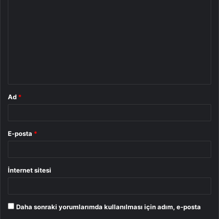
o
r
u
m
*
Ad
*
E-posta
*
İnternet sitesi
Daha sonraki yorumlarımda kullanılması için adım, e-posta