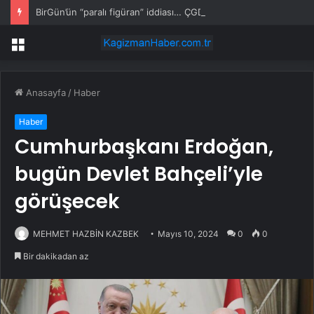
BirGün’ün “paralı figüran” iddiası… ÇGD: Haber nedeniyle meslektaşlarımızın hedef gösterilmesi kabul edilemez
Menü
Anasayfa
/
Haber
Haber
Cumhurbaşkanı Erdoğan,
bugün Devlet Bahçeli’yle
görüşecek
MEHMET HAZBİN KAZBEK
Mayıs 10, 2024
0
0
Bir dakikadan az