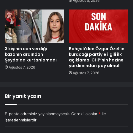
Ağustos 8, 2026
3 kişinin can verdiği
Bahçeli’den Özgür Özel’in
kazanın ardından
kuracağı partiyle ilgili ilk
Şeyda’da kurtarılamadı
açıklama: CHP’nin hazine
yardımından pay almalı
Ağustos 7, 2026
Ağustos 7, 2026
Bir yanıt yazın
E-posta adresiniz yayınlanmayacak.
Gerekli alanlar
*
ile
işaretlenmişlerdir
Y