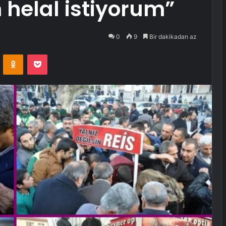
helal istiyorum”
0
9
Bir dakikadan az
VKontakte
Odnoklassniki
Pocket