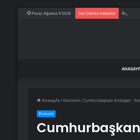
Rukiye G
Pazar, Ağustos 9 2026
Son Dakika Haberleri
ANASAY
Anasayfa
/
Ekonomi
/
Cumhurbaşkanı Erdoğan: “Adı
Ekonomi
Cumhurbaşkanı