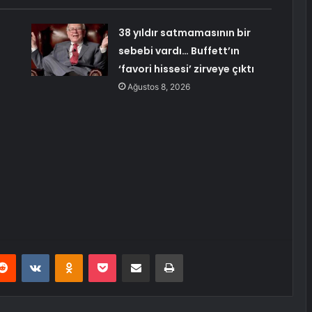
38 yıldır satmamasının bir
sebebi vardı… Buffett’ın
‘favori hissesi’ zirveye çıktı
Ağustos 8, 2026
erest
Reddit
VKontakte
Odnoklassniki
Pocket
E-Posta ile paylaş
Yazdır