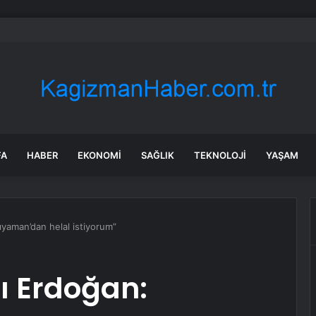
örgin’in Cansız Bedeni Göl Çevresinde Bulundu
FA
HABER
EKONOMI
SAĞLIK
TEKNOLOJI
YAŞAM
yaman’dan helal istiyorum”
 Erdoğan: