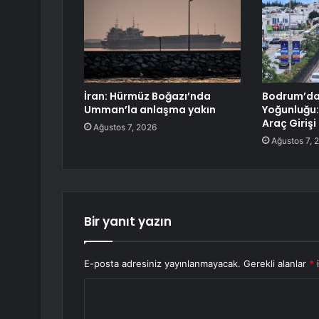
İran: Hürmüz Boğazı’nda
Bodrum’da
Umman’la anlaşma yakın
Yoğunluğu:
Araç Girişi
Ağustos 7, 2026
Ağustos 7, 
Bir yanıt yazın
E-posta adresiniz yayınlanmayacak.
Gerekli alanlar
*
i
Y
o