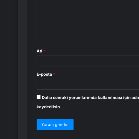
r
u
m
*
Ad
*
E-posta
*
Daha sonraki yorumlarımda kullanılması için adı
kaydedilsin.