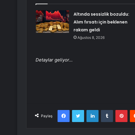
Altında sessizlik bozuldu:
Alım fırsatı için beklenen
rakam geldi
Ağustos 8, 2026
Detaylar geliyor…
Facebook
Twitter
LinkedIn
Tumblr
Pint
Paylaş