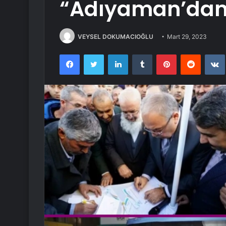
“Adıyaman’dan 
VEYSEL DOKUMACIOĞLU
Mart 29, 2023
Facebook
Twitter
LinkedIn
Tumblr
Pinterest
Reddit