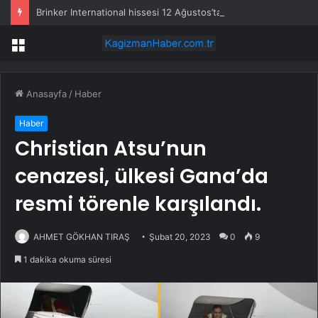
Brinker International hissesi 12 Ağustos’ta yüzde 6,6 hareket edebilir
Menü
Anasayfa
/
Haber
Haber
Christian Atsu’nun
cenazesi, ülkesi Gana’da
resmi törenle karşılandı.
AHMET GÖKHAN TIRAŞ
Şubat 20, 2023
0
9
1 dakika okuma süresi