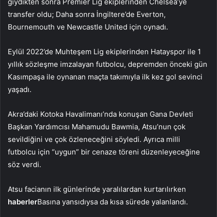
giydikten sonra Premier Lig ekiplerinden Chelsea’ye
transfer oldu; Daha sonra İngiltere’de Everton,
Bournemouth ve Newcastle United için oynadı.
Eylül 2022’de Muhteşem Lig ekiplerinden Hatayspor ile 1
yıllık sözleşme imzalayan futbolcu, depremden önceki gün
Kasımpaşa ile oynanan maçta takımıyla ilk kez gol sevinci
yaşadı.
Akra’daki Kotoka Havalimanı’nda konuşan Gana Devleti
Başkan Yardımcısı Mahamudu Bawmia, Atsu’nun çok
sevildiğini ve çok özleneceğini söyledi. Ayrıca milli
futbolcu için “uygun” bir cenaze töreni düzenleyeceğine
söz verdi.
Atsu facianın ilk günlerinde yaralılardan kurtarılırken
haberler
Basına yansıdıysa da kısa sürede yalanlandı.