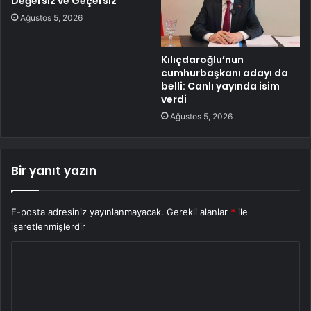
Değersiz ve Geçersiz
Ağustos 5, 2026
Kılıçdaroğlu’nun
cumhurbaşkanı adayı da
belli: Canlı yayında isim
verdi
Ağustos 5, 2026
Bir yanıt yazın
E-posta adresiniz yayınlanmayacak.
Gerekli alanlar
*
ile
işaretlenmişlerdir
Y
o
r