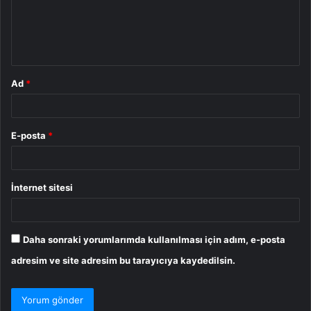
u
m
*
Ad
*
E-posta
*
İnternet sitesi
Daha sonraki yorumlarımda kullanılması için adım, e-posta
adresim ve site adresim bu tarayıcıya kaydedilsin.