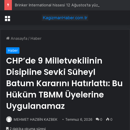
Brinker International hissesi 12 Ağustos’ta yüzde 6,6 hareket edebilir
Menü
Anasayfa
/
Haber
Haber
CHP’de 9 Milletvekilinin
Disipline Sevki Süheyl
Batum Kararını Hatırlattı: Bu
Hüküm TBMM Üyelerine
Uygulanamaz
MEHMET HAZBİN KAZBEK
Temmuz 6, 2026
0
0
2 dakika okuma süresi