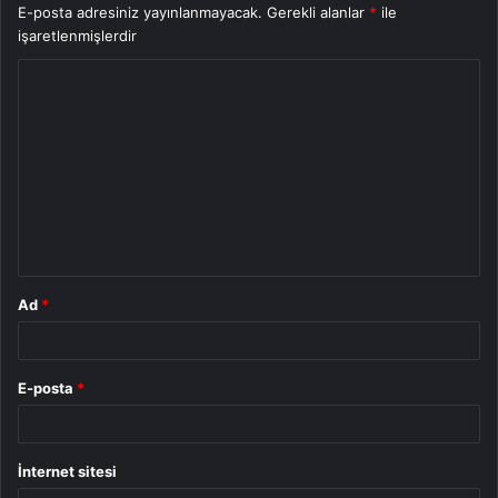
E-posta adresiniz yayınlanmayacak.
Gerekli alanlar
*
ile
işaretlenmişlerdir
Y
o
r
u
m
*
Ad
*
E-posta
*
İnternet sitesi