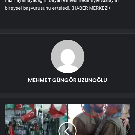
hazırlayamayacağını beyan etmesi nedeniyle Atalay’ın
bireysel başvurusunu erteledi. (HABER MERKEZİ)
MEHMET GÜNGÖR UZUNOĞLU