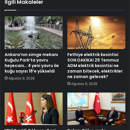
İlgili Makaleler
Ankara’nın simge mekanı
Fethiye elektrik kesintisi
Kuğulu Park’ta yavru
SON DAKİKA! 29 Temmuz
heyecanı… 4 yeni yavru ile
ADM elektrik kesintisi ne
kuğu sayısı 18’e yükseldi
zaman bitecek, elektrikler
ne zaman gelecek?
Ağustos 9, 2026
Ağustos 9, 2026