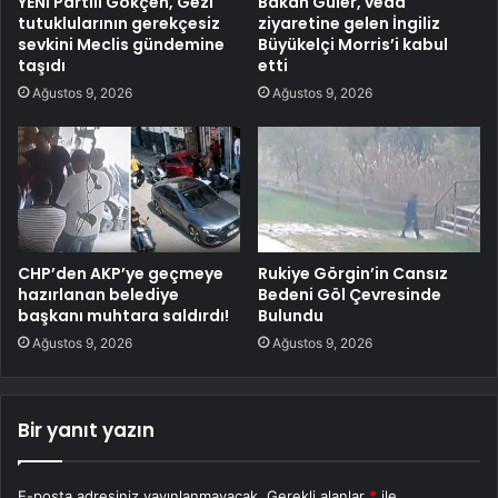
YENİ Partili Gökçen, Gezi
Bakan Güler, veda
tutuklularının gerekçesiz
ziyaretine gelen İngiliz
sevkini Meclis gündemine
Büyükelçi Morris’i kabul
taşıdı
etti
Ağustos 9, 2026
Ağustos 9, 2026
CHP’den AKP’ye geçmeye
Rukiye Görgin’in Cansız
hazırlanan belediye
Bedeni Göl Çevresinde
başkanı muhtara saldırdı!
Bulundu
Ağustos 9, 2026
Ağustos 9, 2026
Bir yanıt yazın
E-posta adresiniz yayınlanmayacak.
Gerekli alanlar
*
ile