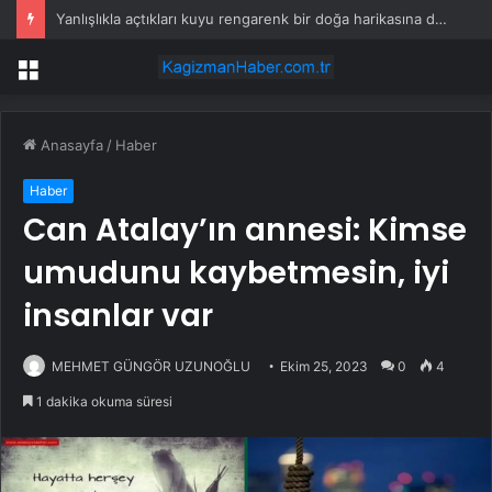
Yanlışlıkla açtıkları kuyu rengarenk bir doğa harikasına dönüştü
Menü
Anasayfa
/
Haber
Haber
Can Atalay’ın annesi: Kimse
umudunu kaybetmesin, iyi
insanlar var
MEHMET GÜNGÖR UZUNOĞLU
Ekim 25, 2023
0
4
1 dakika okuma süresi