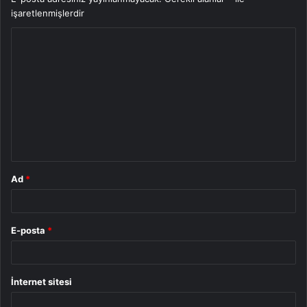
işaretlenmişlerdir
Y
o
r
u
m
*
Ad
*
E-posta
*
İnternet sitesi