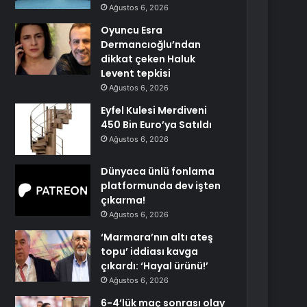
Ağustos 6, 2026
Oyuncu Esra
Dermancıoğlu’ndan
dikkat çeken Haluk
Levent tepkisi
Ağustos 6, 2026
Eyfel Kulesi Merdiveni
450 Bin Euro’ya Satıldı
Ağustos 6, 2026
Dünyaca ünlü fonlama
platformunda dev işten
çıkarma!
Ağustos 6, 2026
‘Marmara’nın altı ateş
topu’ iddiası kavga
çıkardı: ‘Hayal ürünü!’
Ağustos 6, 2026
6-4’lük maç sonrası olay