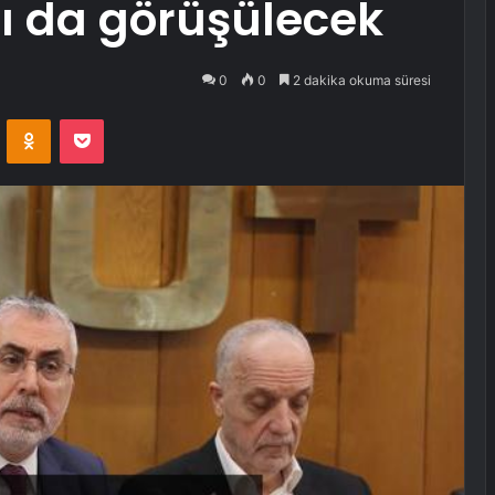
ı da görüşülecek
0
0
2 dakika okuma süresi
VKontakte
Odnoklassniki
Pocket