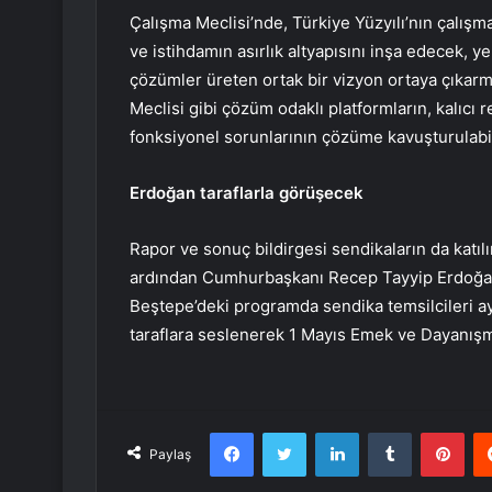
Çalışma Meclisi’nde, Türkiye Yüzyılı’nın çalışm
ve istihdamın asırlık altyapısını inşa edecek, y
çözümler üreten ortak bir vizyon ortaya çıkarma
Meclisi gibi çözüm odaklı platformların, kalıcı
fonksiyonel sorunlarının çözüme kavuşturulabil
Erdoğan taraflarla görüşecek
Rapor ve sonuç bildirgesi sendikaların da katılım
ardından Cumhurbaşkanı Recep Tayyip Erdoğan s
Beştepe’deki programda sendika temsilcileri a
taraflara seslenerek 1 Mayıs Emek ve Dayanışm
Facebook
Twitter
LinkedIn
Tumblr
Pint
Paylaş