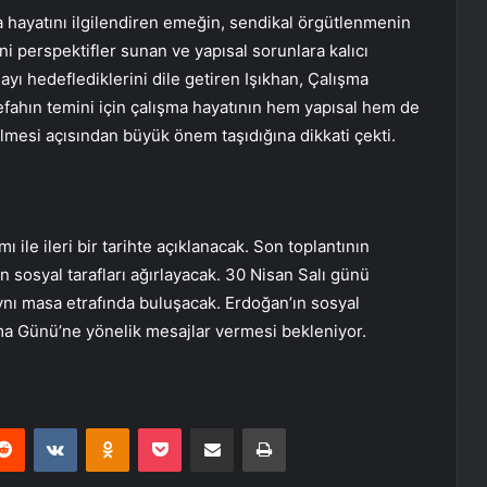
a hayatını ilgilendiren emeğin, sendikal örgütlenmenin
eni perspektifler sunan ve yapısal sorunlara kalıcı
yı hedeflediklerini dile getiren Işıkhan, Çalışma
 refahın temini için çalışma hayatının hem yapısal hem de
mesi açısından büyük önem taşıdığına dikkati çekti.
ı ile ileri bir tarihte açıklanacak. Son toplantının
osyal tarafları ağırlayacak. 30 Nisan Salı günü
ynı masa etrafında buluşacak. Erdoğan’ın sosyal
a Günü’ne yönelik mesajlar vermesi bekleniyor.
erest
Reddit
VKontakte
Odnoklassniki
Pocket
E-Posta ile paylaş
Yazdır