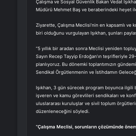
Çalışma ve Sosyal Güvenlik Bakan Vedat Işıkha
Müdürü Mehmet Baş ve beraberindeki heyet ile T
Ziyarette, Çalışma Meclisi’nin en kapsamlı ve 
biri olduğunu vurgulayan Işıkhan, şunları paylaş
“5 yıllık bir aradan sonra Meclisi yeniden top
Sayın Recep Tayyip Erdoğan’ın teşrifleriyle 29
planlıyoruz. Bu dönemki toplantımızın gündemin
Sendikal Örgütlenmenin ve İstihdamın Geleceği
Işıkhan, 3 gün sürecek program boyunca ilgili b
işveren ve kamu görevlileri sendikaları ve kon
uluslararası kuruluşlar ve sivil toplum örgütlerin
düzenleneceğini söyledi.
“Çalışma Meclisi, sorunların çözümünde önem