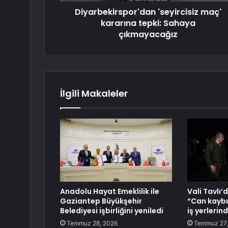
Diyarbekirspor'dan 'seyircisiz maç'
kararına tepki: Sahaya
çıkmayacağız
İlgili Makaleler
Anadolu Hayat Emeklilik ile
Vali Tavlı’
Gaziantep Büyükşehir
“Can kaybı
Belediyesi işbirliğini yeniledi
iş yerlerin
Temmuz 28, 2026
Temmuz 27,