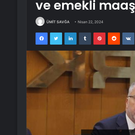
ve emekli maaş
ÜMİT SAVĞA
Nisan 22, 2024
Facebook
Twitter
LinkedIn
Tumblr
Pinterest
Reddit