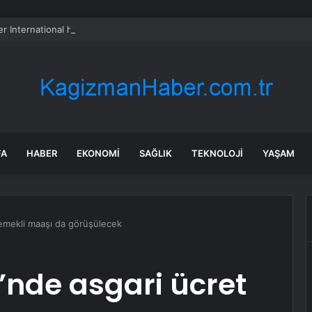
er International hissesi 12 Ağustos’ta yüzde 6,6 hareket edebilir
FA
HABER
EKONOMI
SAĞLIK
TEKNOLOJI
YAŞAM
 emekli maaşı da görüşülecek
’nde asgari ücret