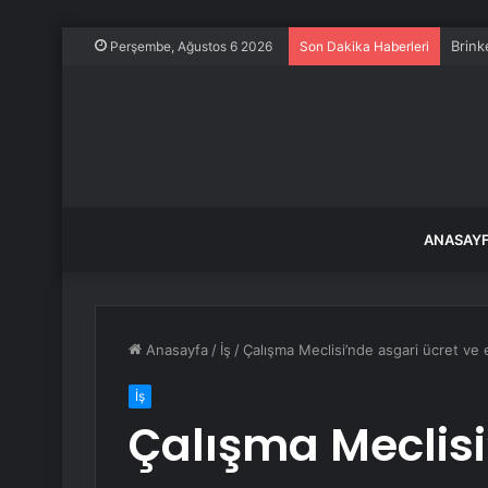
Brink
Perşembe, Ağustos 6 2026
Son Dakika Haberleri
ANASAY
Anasayfa
/
İş
/
Çalışma Meclisi’nde asgari ücret ve
İş
Çalışma Meclisi